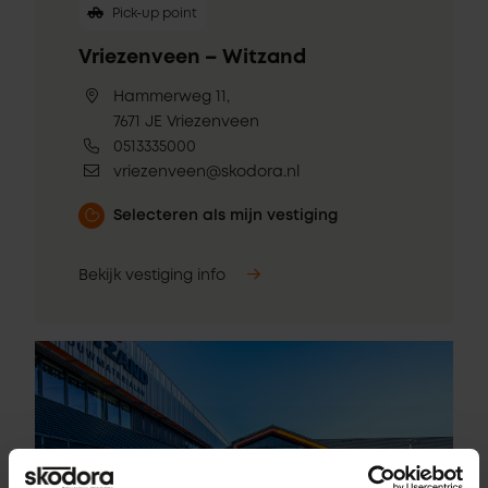
Pick-up point
Vriezenveen – Witzand
Hammerweg 11,
7671 JE Vriezenveen
0513335000
vriezenveen@skodora.nl
Selecteren als mijn vestiging
Bekijk vestiging info