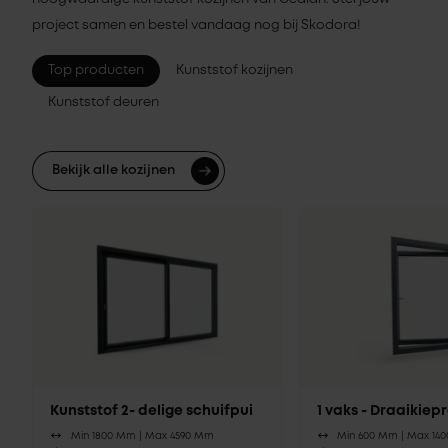
project samen en bestel vandaag nog bij Skodora!
Top producten
Kunststof kozijnen
Kunststof deuren
Bekijk alle kozijnen
Kunststof 2- delige schuifpui
1 vaks - Draaikie
Min 1800 Mm |
Max 4590 Mm
Min 600 Mm |
Max 14