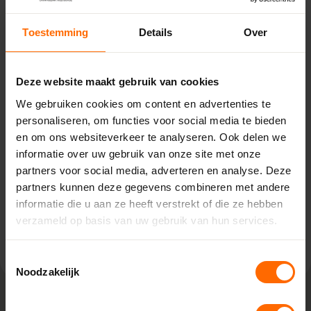
Toestemming
Details
Over
Pick-up point
Deze website maakt gebruik van cookies
Almelo – Witzand
We gebruiken cookies om content en advertenties te
Sluiskade Noordzijde 36,
personaliseren, om functies voor social media te bieden
7602 HR Almelo
en om ons websiteverkeer te analyseren. Ook delen we
0513335000
informatie over uw gebruik van onze site met onze
almelo@skodora.nl
partners voor social media, adverteren en analyse. Deze
partners kunnen deze gegevens combineren met andere
Selecteren als mijn vestiging
informatie die u aan ze heeft verstrekt of die ze hebben
verzameld op basis van uw gebruik van hun services.
Bekijk vestiging info
Toestemmingsselectie
Noodzakelijk