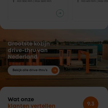
Min 1850 Mm |
Max 2600 Mm
Min 600 Mm |
Max 21
Grootste kozijn
drive-thru van
Nederland
Bekijk alle drive-thru's
Wat onze
9.3
klanten vertellen