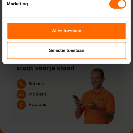
Extra hulp bij bestellen
Marketing
Bestellen en betalen
Advies
Montagehandleidingen
Alles toestaan
Selectie toestaan
Hulp nodig?
Team Skodora
staat voor je klaar!
Bel ons
Mail ons
App ons