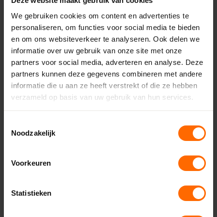
Deze website maakt gebruik van cookies
We gebruiken cookies om content en advertenties te
personaliseren, om functies voor social media te bieden
en om ons websiteverkeer te analyseren. Ook delen we
informatie over uw gebruik van onze site met onze
Klantenservice
partners voor social media, adverteren en analyse. Deze
Productinformatie
partners kunnen deze gegevens combineren met andere
informatie die u aan ze heeft verstrekt of die ze hebben
Begrippen
verzameld op basis van uw gebruik van hun services.
Plaatsen en inmeten
Afhalen en bezorgen
Toestemmingsselectie
Service en garantie
Noodzakelijk
Welke garanties heb ik?
Hoe doe ik een serviceaanvraag?
Voorkeuren
Wat zijn de garantievoorwaarden?
Wat is Skodora Pro?
Statistieken
Hoe werkt jullie spaarpuntensysteem?