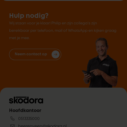
Hulp nodig?
Wij staan voor je klaar! Philip en zijn collega's zijn
bereikbaar per telefoon, mail of WhatsApp en kijken graag
met je mee.
Neem contact op
Hoofdkantoor
0513335000
heerenveen@skodora.nl