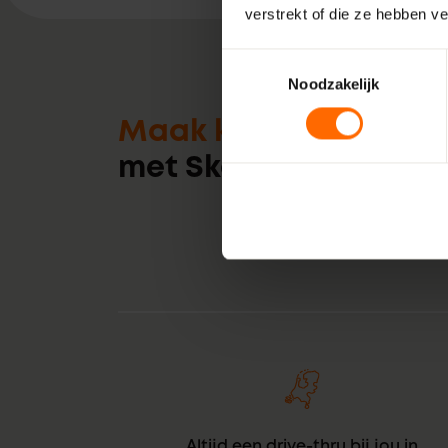
verstrekt of die ze hebben v
Toestemmingsselectie
Noodzakelijk
Maak kennis
met Skodora
Altijd een drive-thru bij jou in