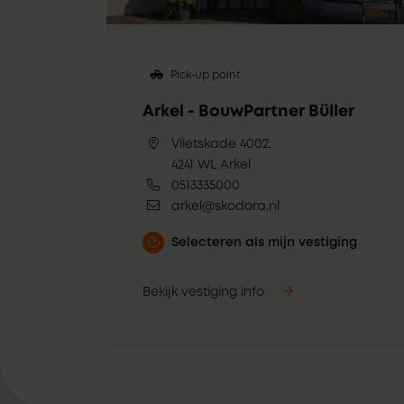
Pick-up point
Arkel - BouwPartner Büller
Vlietskade 4002,
4241 WL Arkel
0513335000
arkel@skodora.nl
Selecteren als mijn vestiging
Bekijk vestiging info