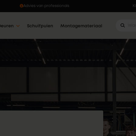
onals
Ophalen w
K
Deuren
Schuifpuien
Montagemateriaal