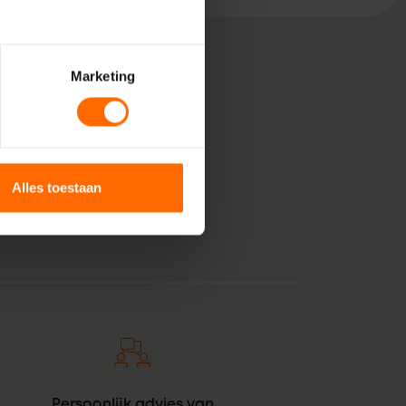
Marketing
, bestaande uit pure
 voor jouw klus in
unststof kozijnen
Alles toestaan
anje tintje. En zie
Persoonlijk advies van