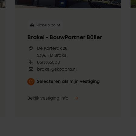
Pick-up point
Brakel - BouwPartner Büller
De Korterak 28,
5306 TD Brakel
0513335000
brakel@skodora.nl
Selecteren als mijn vestiging
Bekijk vestiging info