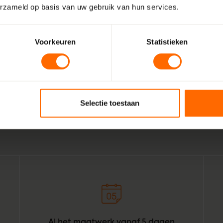
erzameld op basis van uw gebruik van hun services.
Voorkeuren
Statistieken
Wij zijn Skodora. Een gepassioneerd, lokaal familiebedrijf
vakmensen. Echte professionals die weten wat het beste is
Asperen. Combineer dat met de wil om het bestellen van k
Selectie toestaan
voor bouwprofessionals simpeler te maken. Geef het een or
daar: Skodora in een notendop.
Al het maatwerk vanaf 5 dagen