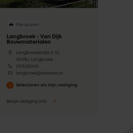
Pick-up point
Langbroek - Van Dijk
Bouwmaterialen
Langbroekerdijk A 52,
3947BJ Langbroek
0513335000
langbroek@skodora.nl
Selecteren als mijn vestiging
Bekijk vestiging info