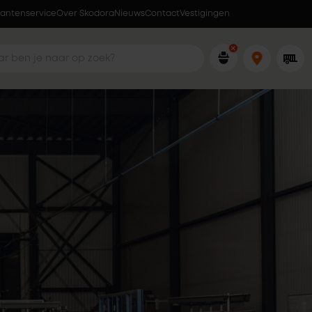
anneer jou dat uitkomt
lantenservice
Over Skodora
Nieuws
Contact
Vestigingen