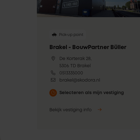
Pick-up point
Brakel - BouwPartner Büller
De Korterak 28,
5306 TD Brakel
0513335000
brakel@skodora.nl
Selecteren als mijn vestiging
Bekijk vestiging info