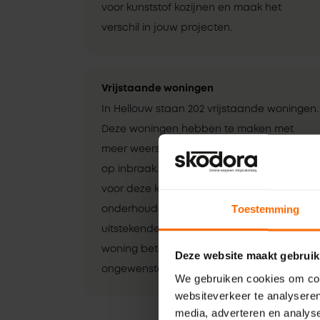
voor kunststof kozijnen en maak het
verschil in jouw projecten.
Vrijstaande woningen
In Hellouw staan 202 vrijstaande woningen.
Deze woningen hebben te maken met
meer weersinvloeden en een hoger risico
op inbraak. Kunststof kozijnen zijn ideaal
voor deze klussen. Ze zijn sterk,
Toestemming
onderhoudsvriendelijk en bieden
uitstekende isolatie. Zo bescherm je de
woning beter tegen de elementen en
Deze website maakt gebruik
ongewenste indringers.
We gebruiken cookies om cont
websiteverkeer te analyseren
media, adverteren en analys