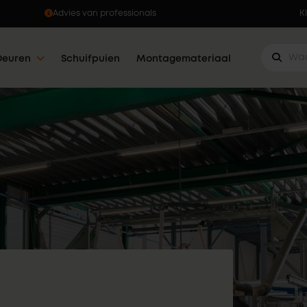
Ophalen wanneer jou dat uitkomt
K
Deuren
Schuifpuien
Montagemateriaal