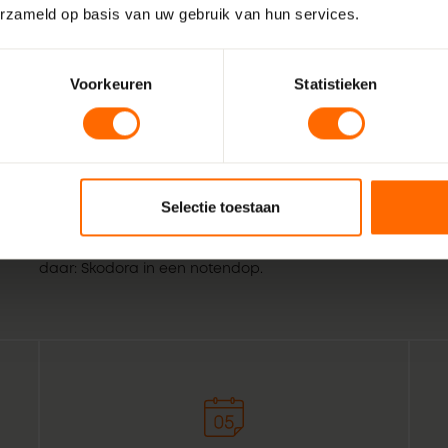
erzameld op basis van uw gebruik van hun services.
Voorkeuren
Statistieken
Wij zijn Skodora. Een gepassioneerd, lokaal familiebedrijf
vakmensen. Echte professionals die weten wat het beste is
Selectie toestaan
Hellouw. Combineer dat met de wil om het bestellen van k
voor bouwprofessionals simpeler te maken. Geef het een or
daar: Skodora in een notendop.