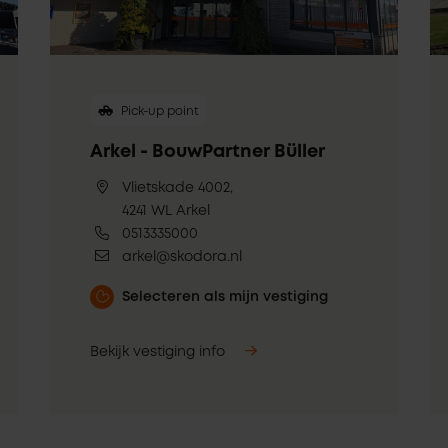
Pick-up point
Arkel - BouwPartner Büller
Vlietskade 4002,
4241 WL Arkel
0513335000
arkel@skodora.nl
Selecteren als mijn vestiging
Bekijk vestiging info