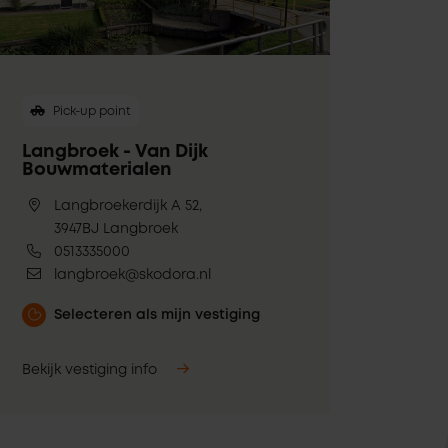
Pick-up point
Langbroek - Van Dijk
Bouwmaterialen
Langbroekerdijk A 52,
3947BJ Langbroek
0513335000
langbroek@skodora.nl
Selecteren als mijn vestiging
Bekijk vestiging info