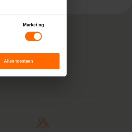
Marketing
, bestaande uit pure
 voor jouw klus in
Alles toestaan
unststof kozijnen
anje tintje. En zie