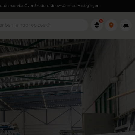
lantenservice
Over Skodora
Lokaal geproduceerd in eigen fabriek
Nieuws
Contact
Vestigingen