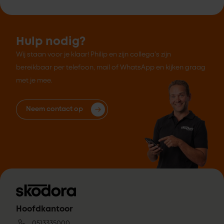
Hulp nodig?
Wij staan voor je klaar! Philip en zijn collega's zijn
bereikbaar per telefoon, mail of WhatsApp en kijken graag
met je mee.
Neem contact op
Hoofdkantoor
0513335000