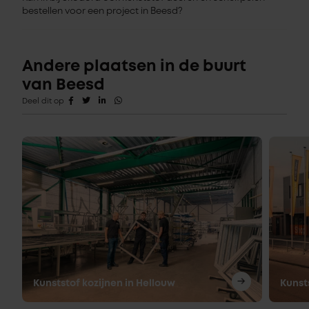
bestellen voor een project in Beesd?
Andere plaatsen in de buurt
van Beesd
Deel dit op
Kunststof kozijnen in Hellouw
Kunst