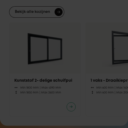
Bekijk alle kozijnen
Kunststof 2- delige schuifpui
1 vaks - Draaikie
Min 1800 Mm |
Max 4590 Mm
Min 600 Mm |
Max 14
Min 1850 Mm |
Max 2600 Mm
Min 600 Mm |
Max 21