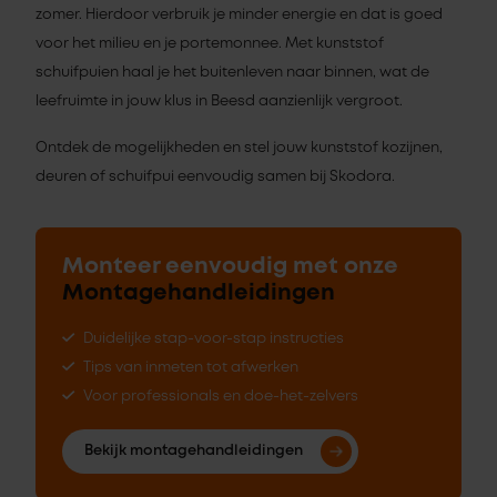
zomer. Hierdoor verbruik je minder energie en dat is goed
voor het milieu en je portemonnee. Met kunststof
schuifpuien haal je het buitenleven naar binnen, wat de
leefruimte in jouw klus in Beesd aanzienlijk vergroot.
Ontdek de mogelijkheden en stel jouw kunststof kozijnen,
deuren of schuifpui eenvoudig samen bij Skodora.
Monteer eenvoudig met onze
Montagehandleidingen
Duidelijke stap-voor-stap instructies
Tips van inmeten tot afwerken
Voor professionals en doe-het-zelvers
Bekijk montagehandleidingen