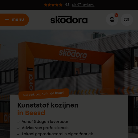
9.3
uit 97 reviews
menu
Nu ook bij jou in de buurt!
Kunststof kozijnen
in Beesd
Vanaf 5 dagen leverbaar
Advies van professionals
Lokaal geproduceerd in eigen fabriek