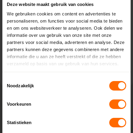
Langbroek - Van Dijk
Deze website maakt gebruik van cookies
Bouwmaterialen
We gebruiken cookies om content en advertenties te
Langbroekerdijk A 52,
personaliseren, om functies voor social media te bieden
3947BJ Langbroek
en om ons websiteverkeer te analyseren. Ook delen we
0513335000
informatie over uw gebruik van onze site met onze
langbroek@skodora.nl
partners voor social media, adverteren en analyse. Deze
partners kunnen deze gegevens combineren met andere
Selecteren als mijn vestiging
informatie die u aan ze heeft verstrekt of die ze hebben
verzameld op basis van uw gebruik van hun services.
Bekijk vestiging info
Toestemmingsselectie
Noodzakelijk
Voorkeuren
Lokaal geproduceerd in onze eigen
fabriek
Statistieken
Rechtstreeks bestellen bij de fabrikant, dat doe je bij
Skodora. Vanuit onze fabrieken in Heerenveen en Meppel