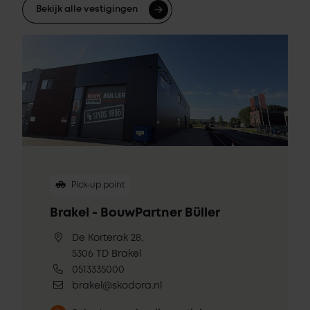
Bekijk alle vestigingen
Pick-up point
Brakel - BouwPartner Büller
De Korterak 28,
5306 TD Brakel
0513335000
brakel@skodora.nl