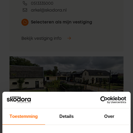
0513335000
arkel@skodora.nl
Selecteren als mijn vestiging
Bekijk vestiging info
Toestemming
Details
Over
Pick-up point