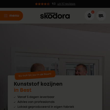
9.3
uit 97 reviews
menu
Nu ook bij jou in de buurt!
Kunststof kozijnen
in Best
Vanaf 5 dagen leverbaar
Advies van professionals
Lokaal geproduceerd in eigen fabriek