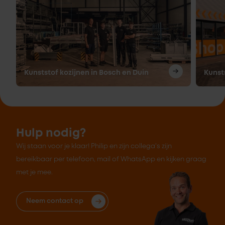
Kunststof kozijnen in Bosch en Duin
Kunst
Hulp nodig?
Wij staan voor je klaar! Philip en zijn collega's zijn
bereikbaar per telefoon, mail of WhatsApp en kijken graag
met je mee.
Neem contact op