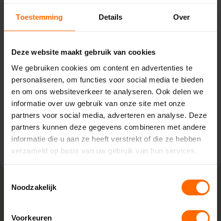
Pick-up point
Toestemming
Details
Over
Langbroek - Van Dijk
Bouwmaterialen
Deze website maakt gebruik van cookies
Langbroekerdijk A 52,
3947BJ Langbroek
We gebruiken cookies om content en advertenties te
0513335000
personaliseren, om functies voor social media te bieden
langbroek@skodora.nl
en om ons websiteverkeer te analyseren. Ook delen we
informatie over uw gebruik van onze site met onze
Selecteren als mijn vestiging
partners voor social media, adverteren en analyse. Deze
partners kunnen deze gegevens combineren met andere
Bekijk vestiging info
informatie die u aan ze heeft verstrekt of die ze hebben
verzameld op basis van uw gebruik van hun services.
Toestemmingsselectie
Noodzakelijk
Lokaal geproduceerd in onze eigen
fabriek
Voorkeuren