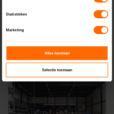
Skodora maakt kunststof kozijnen bestellen eenvoudig.
Doordat we alles zelf produceren in onze fabrieken in
Statistieken
Heerenveen en Meppel, houden we de lijnen kort en de
prijzen scherp. Je bestelt rechtstreeks bij de bron, zonder
Marketing
tussenhandel. Configureer jouw kozijnen online en wij
leveren ze vanaf 5 werkdagen af bij een van onze
vestigingen in de buurt van Best. Heb je hulp nodig bij
inmeten of specifieke wensen? Ons team staat voor je
Alles toestaan
klaar.
Selectie toestaan
Lees meer over onze fabriek