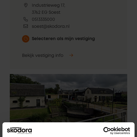
Industrieweg 17,
3762 EG Soest
0513335000
soest@skodora.nl
Selecteren als mijn vestiging
Bekijk vestiging info