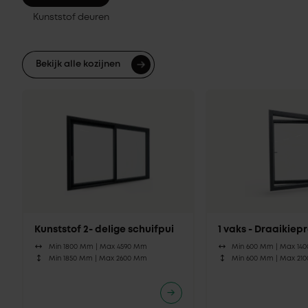
Kunststof deuren
Bekijk alle kozijnen
Kunststof 2- delige schuifpui
1 vaks - Draaikie
Min 1800 Mm |
Max 4590 Mm
Min 600 Mm |
Max 14
Min 1850 Mm |
Max 2600 Mm
Min 600 Mm |
Max 21