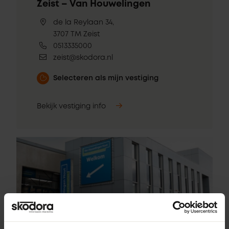
Zeist – Van Houwelingen
de la Reylaan 34,
3707 TM Zeist
0513335000
zeist@skodora.nl
Selecteren als mijn vestiging
Bekijk vestiging info