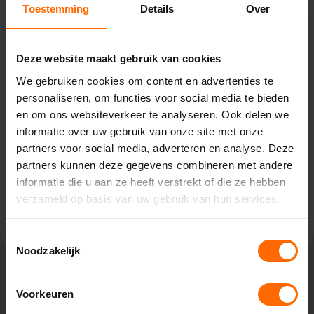
Toestemming
Details
Over
Pick-up point
Naarden – Van Houwelingen
Deze website maakt gebruik van cookies
We gebruiken cookies om content en advertenties te
Energiestraat 27,
personaliseren, om functies voor social media te bieden
1411 AR Naarden
en om ons websiteverkeer te analyseren. Ook delen we
0513335000
naarden@skodora.nl
informatie over uw gebruik van onze site met onze
partners voor social media, adverteren en analyse. Deze
Selecteren als mijn vestiging
partners kunnen deze gegevens combineren met andere
informatie die u aan ze heeft verstrekt of die ze hebben
Bekijk vestiging info
verzameld op basis van uw gebruik van hun services.
Toestemmingsselectie
Noodzakelijk
Voorkeuren
Lokaal geproduceerd in onze eigen
fabriek