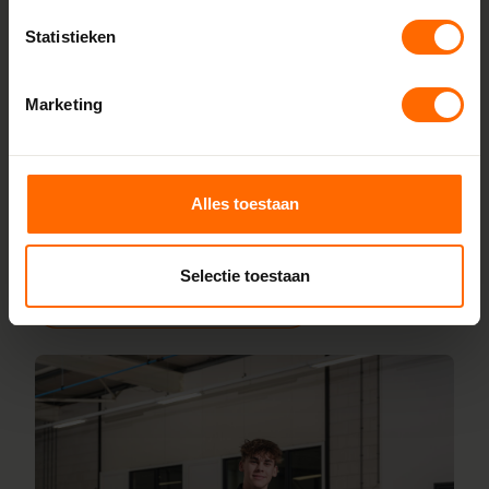
Bij Skodora bestel je kunststof kozijnen rechtstreeks bij de
Statistieken
bron, zonder tussenhandelaren. Met onze fabrieken in
Heerenveen en Meppel garanderen we scherpe prijzen,
Marketing
korte productietijden en topkwaliteit. Wij maken kunststof
kozijnen bestellen simpel en snel. Configureer jouw kozijnen
online en wij leveren ze vanaf vijf werkdagen af bij een van
onze vestigingen in de buurt van Soest. Heb je vragen over
Alles toestaan
inmeten of maatwerk? Ons team van vakmensen staat
altijd voor je klaar.
Selectie toestaan
Lees meer over onze fabriek