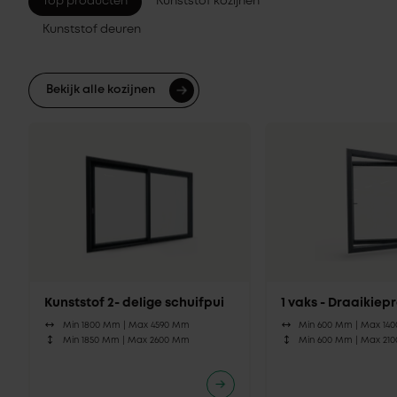
Top producten
Kunststof kozijnen
Kunststof deuren
Bekijk alle kozijnen
Kunststof 2- delige schuifpui
1 vaks - Draaikie
Min 1800 Mm |
Max 4590 Mm
Min 600 Mm |
Max 14
Min 1850 Mm |
Max 2600 Mm
Min 600 Mm |
Max 21