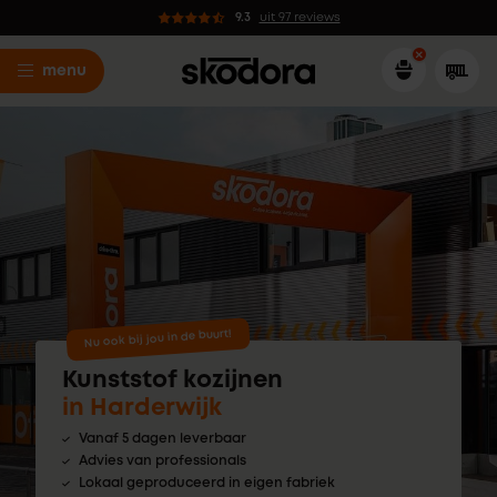
9.3
uit 97 reviews
menu
Nu ook bij jou in de buurt!
Kunststof kozijnen
in Harderwijk
Vanaf 5 dagen leverbaar
Advies van professionals
Lokaal geproduceerd in eigen fabriek