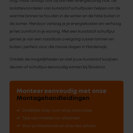
oog, maar draagt ook bij aan een energiezuinig huis. De
isolatievoordelen van kunststof schuifpuien helpen om de
warmte binnen te houden in de winter en de hitte buiten in
de zomer. Hierdoor verlaag je je energiekosten en verhoog
je het comfort in je woning. Met een kunststof schuifpui
geniet je van een naadloze overgang tussen binnen en
buiten, perfect voor die mooie dagen in Harderwijk.
Ontdek de mogelijkheden en stel jouw kunststof kozijnen,
deuren of schuifpui eenvoudig samen bij Skodora.
Monteer eenvoudig met onze
Montagehandleidingen
Duidelijke stap-voor-stap instructies
Tips van inmeten tot afwerken
Voor professionals en doe-het-zelvers