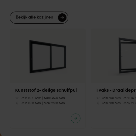
Bekijk alle kozijnen
Kunststof 2- delige schuifpui
1 vaks - Draaikie
Min 1800 Mm |
Max 4590 Mm
Min 600 Mm |
Max 14
Min 1850 Mm |
Max 2600 Mm
Min 600 Mm |
Max 21