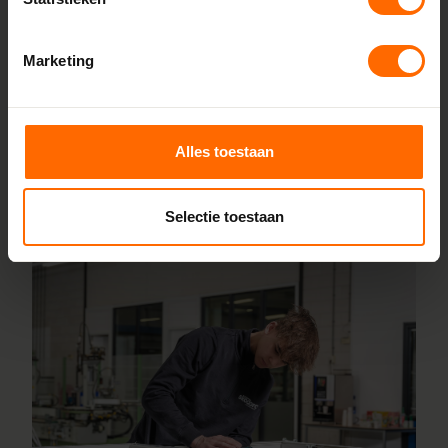
leveren we kunststof kozijnen van hoge kwaliteit tegen een
eerlijke prijs. Dankzij korte productietijden kun je jouw
Marketing
bestelling al vanaf 5 werkdagen afhalen in de buurt van
Harderwijk. Stel je kozijnen online samen en wij leveren ze
vanaf 5 werkdagen af bij een vestiging in de buurt. Ook
voor advies over maatwerk of montage helpen onze
Alles toestaan
vakmensen je graag.
Lees meer over onze fabriek
Selectie toestaan