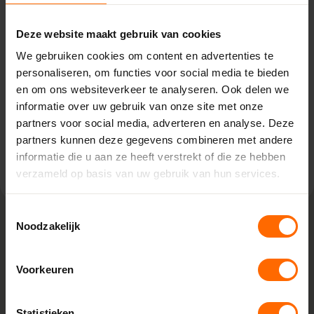
Soest – Van Houwelingen
Deze website maakt gebruik van cookies
Industrieweg 17,
3762 EG Soest
We gebruiken cookies om content en advertenties te
0513335000
personaliseren, om functies voor social media te bieden
soest@skodora.nl
en om ons websiteverkeer te analyseren. Ook delen we
informatie over uw gebruik van onze site met onze
Selecteren als mijn vestiging
partners voor social media, adverteren en analyse. Deze
partners kunnen deze gegevens combineren met andere
Bekijk vestiging info
informatie die u aan ze heeft verstrekt of die ze hebben
verzameld op basis van uw gebruik van hun services.
Toestemmingsselectie
Noodzakelijk
Lokaal geproduceerd in onze eigen
fabriek
Voorkeuren
Rechtstreeks bestellen bij de fabrikant, dat doe je bij
Skodora. Vanuit onze fabrieken in Heerenveen en Meppel
Statistieken