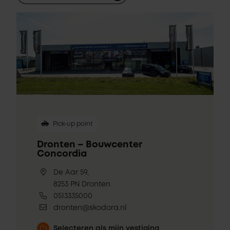
Pick-up point
Dronten – Bouwcenter
Concordia
De Aar 59,
8253 PN Dronten
0513335000
dronten@skodora.nl
Selecteren als mijn vestiging