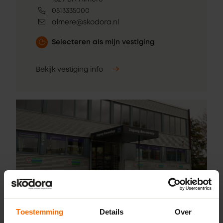
0513335000
almere@skodora.nl
Selecteren als mijn vestiging
Bekijk vestiging info
Pick-up point
Toestemming
Details
Over