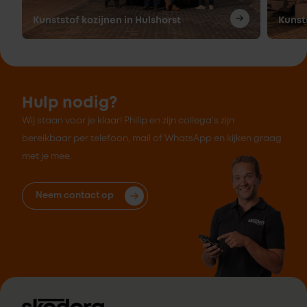
Kunststof kozijnen in Hulshorst
Kunst
Hulp nodig?
Wij staan voor je klaar! Philip en zijn collega's zijn
bereikbaar per telefoon, mail of WhatsApp en kijken graag
met je mee.
Neem contact op