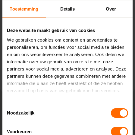
Steenwijk – Bouwcenter
Toestemming
Details
Over
Concordia
Korte Baan 4,
8331 LA Steenwijk
Deze website maakt gebruik van cookies
0513335000
We gebruiken cookies om content en advertenties te
steenwijk@skodora.nl
personaliseren, om functies voor social media te bieden
en om ons websiteverkeer te analyseren. Ook delen we
Selecteren als mijn vestiging
informatie over uw gebruik van onze site met onze
partners voor social media, adverteren en analyse. Deze
Bekijk vestiging info
partners kunnen deze gegevens combineren met andere
informatie die u aan ze heeft verstrekt of die ze hebben
verzameld op basis van uw gebruik van hun services.
Toestemmingsselectie
Noodzakelijk
Lokaal geproduceerd in onze eigen
fabriek
Rechtstreeks bestellen bij de fabrikant, dat doe je bij
Voorkeuren