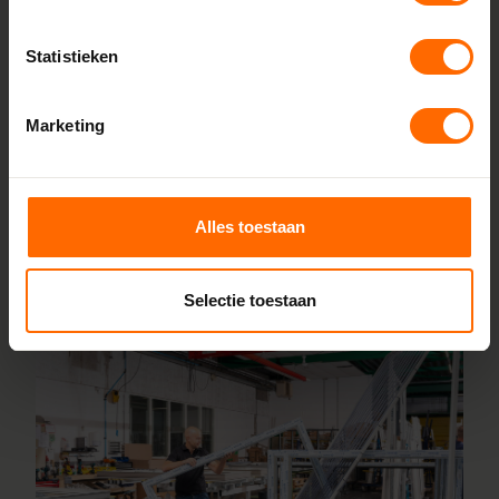
Skodora. Vanuit onze fabrieken in Heerenveen en Meppel
leveren we kunststof kozijnen van hoge kwaliteit tegen een
Statistieken
eerlijke prijs. Dankzij korte productietijden kun je jouw
bestelling al vanaf 5 werkdagen afhalen in de buurt van De
Marketing
Knipe. Stel je kozijnen online samen en wij leveren ze vanaf 5
werkdagen af bij een vestiging in de buurt. Ook voor advies
over maatwerk of montage helpen onze vakmensen je
graag.
Alles toestaan
Lees meer over onze fabriek
Selectie toestaan