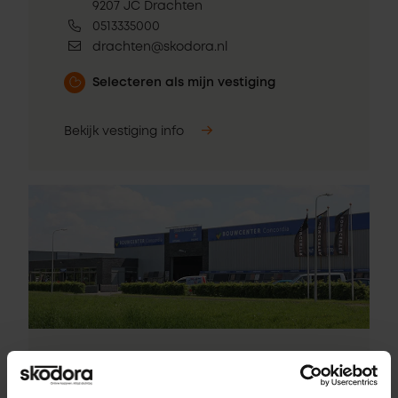
9207 JC Drachten
0513335000
drachten@skodora.nl
Selecteren als mijn vestiging
Bekijk vestiging info
Pick-up point