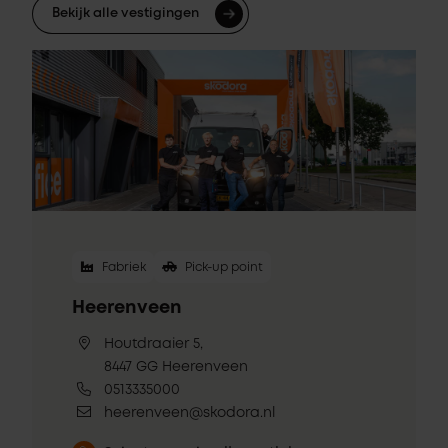
Bekijk alle vestigingen
Fabriek
Pick-up point
Heerenveen
Houtdraaier 5,
8447 GG Heerenveen
0513335000
heerenveen@skodora.nl