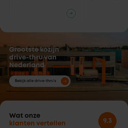
Grootste kozijn
drive-thru van
Nederland
Bekijk alle drive-thru's
Wat onze
9.3
klanten vertellen