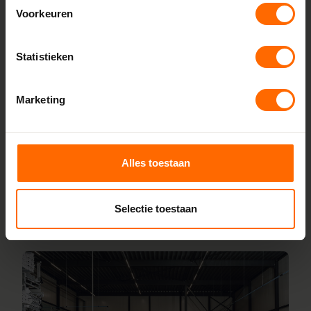
Lokaal geproduceerd in onze eigen
Voorkeuren
fabriek
Skodora maakt kunststof kozijnen bestellen eenvoudig.
Statistieken
Doordat we alles zelf produceren in onze fabrieken in
Heerenveen en Meppel, houden we de lijnen kort en de
prijzen scherp. Je bestelt rechtstreeks bij de bron, zonder
Marketing
tussenhandel. Configureer jouw kozijnen online en wij
leveren ze vanaf 5 werkdagen af bij een van onze
vestigingen in de buurt van Langezwaag. Heb je hulp nodig
Alles toestaan
bij inmeten of specifieke wensen? Ons team staat voor je
klaar.
Selectie toestaan
Lees meer over onze fabriek