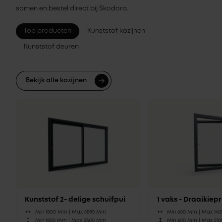
samen en bestel direct bij Skodora.
Top producten
Kunststof kozijnen
Kunststof deuren
Bekijk alle kozijnen
Kunststof 2- delige schuifpui
1 vaks - Draaikie
Min 1800 Mm |
Max 4590 Mm
Min 600 Mm |
Max 14
Min 1850 Mm |
Max 2600 Mm
Min 600 Mm |
Max 21