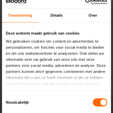
Pick-up point
Toestemming
Details
Over
Oosterwolde – Bouwcenter
Concordia
Deze website maakt gebruik van cookies
Venekoterweg 19,
We gebruiken cookies om content en advertenties te
8431 HG Oosterwolde
personaliseren, om functies voor social media te bieden
0513335000
en om ons websiteverkeer te analyseren. Ook delen we
oosterwolde@skodora.nl
informatie over uw gebruik van onze site met onze
partners voor social media, adverteren en analyse. Deze
Selecteren als mijn vestiging
partners kunnen deze gegevens combineren met andere
informatie die u aan ze heeft verstrekt of die ze hebben
Bekijk vestiging info
verzameld op basis van uw gebruik van hun services.
Toestemmingsselectie
Noodzakelijk