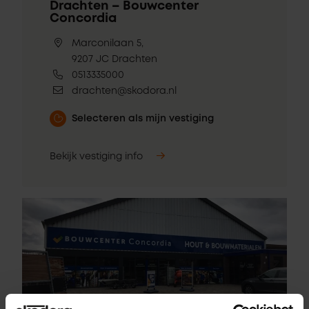
Drachten – Bouwcenter
Concordia
Marconilaan 5,
9207 JC Drachten
0513335000
drachten@skodora.nl
Selecteren als mijn vestiging
Bekijk vestiging info