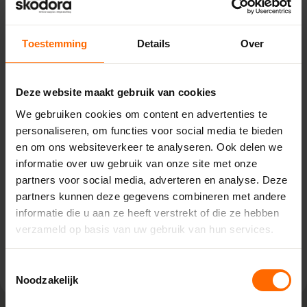
Toestemming
Details
Over
Pick-up point
Deze website maakt gebruik van cookies
Naarden – Van Houwelingen
We gebruiken cookies om content en advertenties te
personaliseren, om functies voor social media te bieden
Energiestraat 27,
en om ons websiteverkeer te analyseren. Ook delen we
1411 AR Naarden
informatie over uw gebruik van onze site met onze
0513335000
partners voor social media, adverteren en analyse. Deze
naarden@skodora.nl
partners kunnen deze gegevens combineren met andere
Selecteren als mijn vestiging
informatie die u aan ze heeft verstrekt of die ze hebben
verzameld op basis van uw gebruik van hun services.
Bekijk vestiging info
Toestemmingsselectie
Noodzakelijk