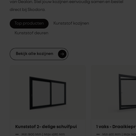
van Gealan. Stel jouw kozijnen eenvoudig samen en bestel
direct bij Skodora.
Top producten
Kunststof kozijnen
Kunststof deuren
Bekijk alle kozijnen
Kunststof 2- delige schuifpui
1 vaks - Draaikie
Min 1800 Mm |
Max 4590 Mm
Min 600 Mm |
Max 14