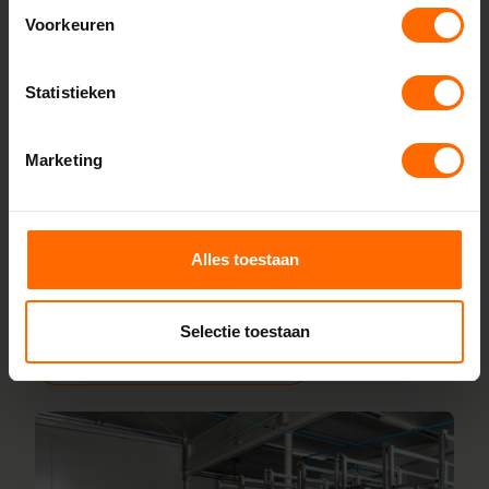
Voorkeuren
Lokaal geproduceerd in onze eigen
fabriek
Statistieken
Bij Skodora bestel je kunststof kozijnen van topkwaliteit,
zonder omwegen. We produceren alles zelf in onze
Marketing
fabrieken in Heerenveen en Meppel, wat zorgt voor scherpe
prijzen en korte productietijden. Jouw kozijnen stel je
samen met onze online configurator en vanaf vijf
werkdagen liggen ze klaar bij een van onze vestigingen in
Alles toestaan
de buurt De Kwakel. Heb je vragen? Dan staan onze
vakmensen direct voor je klaar.
Selectie toestaan
Lees meer over onze fabriek