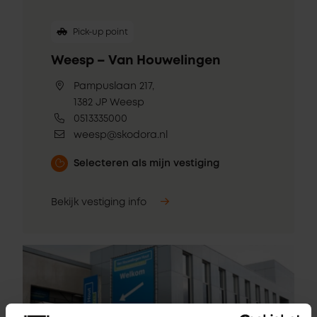
Pick-up point
Weesp – Van Houwelingen
Pampuslaan 217,
1382 JP Weesp
0513335000
weesp@skodora.nl
Selecteren als mijn vestiging
Bekijk vestiging info