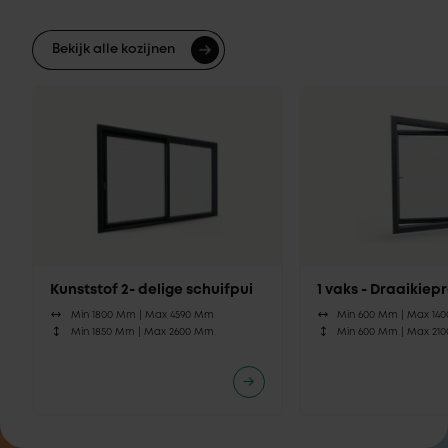
Bekijk alle kozijnen
Kunststof 2- delige schuifpui
1 vaks - Draaikie
Min 1800 Mm |
Max 4590 Mm
Min 600 Mm |
Max 14
Min 1850 Mm |
Max 2600 Mm
Min 600 Mm |
Max 21