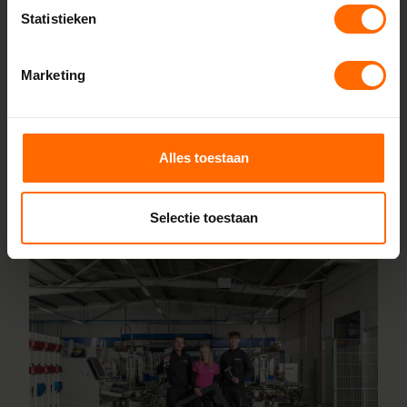
Statistieken
Heerenveen en Meppel, houden we de lijnen kort en de
prijzen scherp. Je bestelt rechtstreeks bij de bron, zonder
tussenhandel. Configureer jouw kozijnen online en wij
Marketing
leveren ze vanaf 5 werkdagen af bij een van onze
vestigingen in de buurt van Uithoorn. Heb je hulp nodig bij
inmeten of specifieke wensen? Ons team staat voor je
Alles toestaan
klaar.
Lees meer over onze fabriek
Selectie toestaan