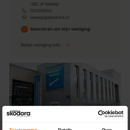
1382 JP Weesp
0513335000
weesp@skodora.nl
Selecteren als mijn vestiging
Bekijk vestiging info
Pick-up point
Toestemming
Details
Over