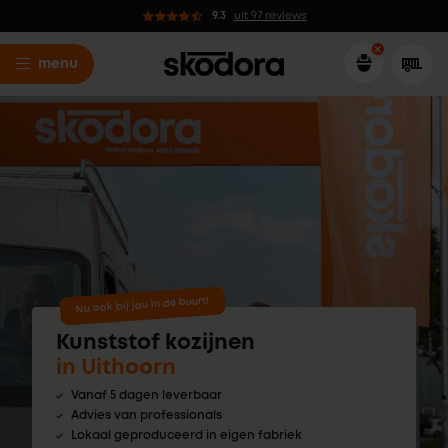
9.3
uit 97 reviews
menu
Nu ook bij jou in de buurt!
Kunststof kozijnen
in Uithoorn
Vanaf 5 dagen leverbaar
Advies van professionals
Lokaal geproduceerd in eigen fabriek