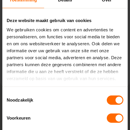
Naarden – Van Houwelingen
Energiestraat 27,
Deze website maakt gebruik van cookies
1411 AR Naarden
We gebruiken cookies om content en advertenties te
0513335000
personaliseren, om functies voor social media te bieden
naarden@skodora.nl
en om ons websiteverkeer te analyseren. Ook delen we
informatie over uw gebruik van onze site met onze
Selecteren als mijn vestiging
partners voor social media, adverteren en analyse. Deze
partners kunnen deze gegevens combineren met andere
Bekijk vestiging info
informatie die u aan ze heeft verstrekt of die ze hebben
verzameld op basis van uw gebruik van hun services.
Toestemmingsselectie
Noodzakelijk
Lokaal geproduceerd in onze eigen
fabriek
Voorkeuren
Skodora maakt kunststof kozijnen bestellen eenvoudig.
Doordat we alles zelf produceren in onze fabrieken in