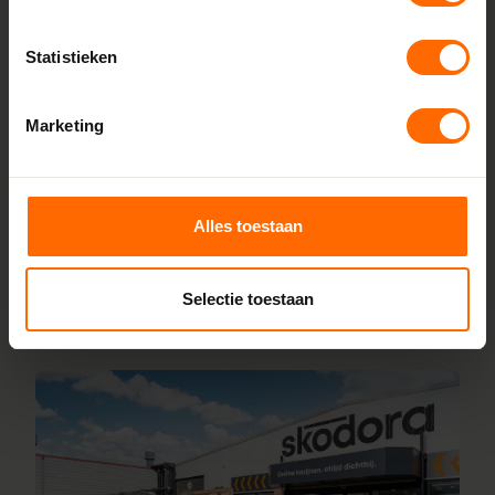
fabriek
Bij Skodora bestel je kunststof kozijnen rechtstreeks bij de
Statistieken
bron, zonder tussenhandelaren. Met onze fabrieken in
Heerenveen en Meppel garanderen we scherpe prijzen,
Marketing
korte productietijden en topkwaliteit. Wij maken kunststof
kozijnen bestellen simpel en snel. Configureer jouw kozijnen
online en wij leveren ze vanaf vijf werkdagen af bij een van
onze vestigingen in de buurt van Dokkum. Heb je vragen
Alles toestaan
over inmeten of maatwerk? Ons team van vakmensen
staat altijd voor je klaar.
Selectie toestaan
Lees meer over onze fabriek