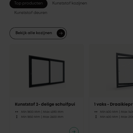
Top producten
Kunststof kozijnen
Kunststof deuren
Bekijk alle kozijnen
Kunststof 2- delige schuifpui
1 vaks - Draaikie
Min 1800 Mm |
Max 4590 Mm
Min 600 Mm |
Max 14
Min 1850 Mm |
Max 2600 Mm
Min 600 Mm |
Max 21