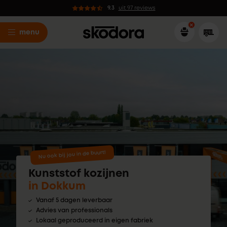
9.3
uit 97 reviews
menu
Nu ook bij jou in de buurt!
Kunststof kozijnen
in Dokkum
Vanaf 5 dagen leverbaar
Advies van professionals
Lokaal geproduceerd in eigen fabriek