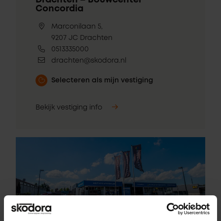
Drachten – Bouwcenter
Concordia
Marconilaan 5,
9207 JC Drachten
0513335000
drachten@skodora.nl
Selecteren als mijn vestiging
Bekijk vestiging info