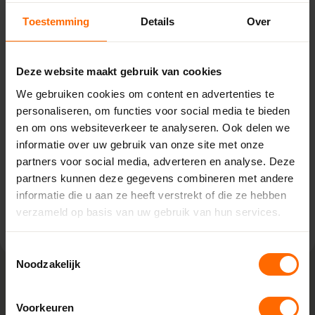
Toestemming
Details
Over
Pick-up point
Roden – Bouwcenter Concordia
Deze website maakt gebruik van cookies
Ceintuurbaan Noord 135,
We gebruiken cookies om content en advertenties te
9301 NT Roden
personaliseren, om functies voor social media te bieden
0513335000
en om ons websiteverkeer te analyseren. Ook delen we
roden@skodora.nl
informatie over uw gebruik van onze site met onze
partners voor social media, adverteren en analyse. Deze
Selecteren als mijn vestiging
partners kunnen deze gegevens combineren met andere
informatie die u aan ze heeft verstrekt of die ze hebben
Bekijk vestiging info
verzameld op basis van uw gebruik van hun services.
Toestemmingsselectie
Noodzakelijk
Lokaal geproduceerd in onze eigen
Voorkeuren