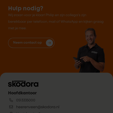
Hulp nodig?
Wij staan voor je klaar! Philip en zijn collega's zijn
bereikbaar per telefoon, mail of WhatsApp en kijken graag
met je mee.
Neem contact op
Hoofdkantoor
0513335000
heerenveen@skodora.nl