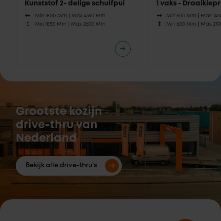
Kunststof 2- delige schuifpui
1 vaks - Draaikie
Min 1800 Mm |
Max 4590 Mm
Min 600 Mm |
Max 14
Min 1850 Mm |
Max 2600 Mm
Min 600 Mm |
Max 21
Grootste kozijn
drive-thru van
Nederland
Bekijk alle drive-thru's