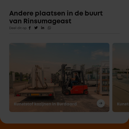
Andere plaatsen in de buurt
van Rinsumageast
Deel dit op
Kunststof kozijnen in Burdaard
Kunst