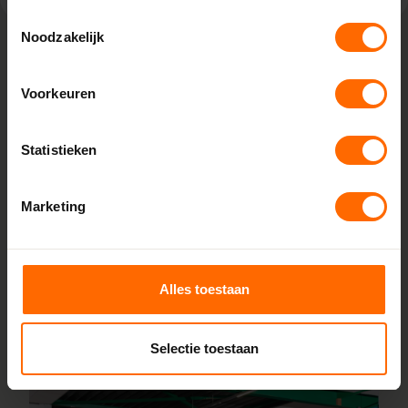
Toestemmingsselectie
Noodzakelijk
Lokaal geproduceerd in onze eigen
Voorkeuren
fabriek
Bij Skodora bestel je kunststof kozijnen van topkwaliteit,
Statistieken
zonder omwegen. We produceren alles zelf in onze
fabrieken in Heerenveen en Meppel, wat zorgt voor scherpe
prijzen en korte productietijden. Jouw kozijnen stel je
Marketing
samen met onze online configurator en vanaf vijf
werkdagen liggen ze klaar bij een van onze vestigingen in
de buurt Rinsumageast. Heb je vragen? Dan staan onze
Alles toestaan
vakmensen direct voor je klaar.
Lees meer over onze fabriek
Selectie toestaan