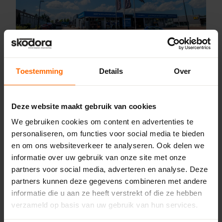
Toestemming
Details
Over
Pick-up point
Roden – Bouwcenter Concordia
Deze website maakt gebruik van cookies
Ceintuurbaan Noord 135,
We gebruiken cookies om content en advertenties te
9301 NT Roden
personaliseren, om functies voor social media te bieden
0513335000
en om ons websiteverkeer te analyseren. Ook delen we
roden@skodora.nl
informatie over uw gebruik van onze site met onze
Selecteren als mijn vestiging
partners voor social media, adverteren en analyse. Deze
partners kunnen deze gegevens combineren met andere
informatie die u aan ze heeft verstrekt of die ze hebben
Bekijk vestiging info
verzameld op basis van uw gebruik van hun services.