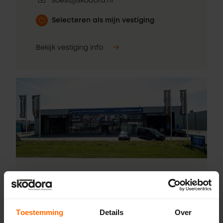
soest@skodora.nl
Selecteren als mijn vestiging
Bekijk vestiging info
Pick-up point
Dronten – Bouwcenter
Toestemming
Details
Over
Concordia