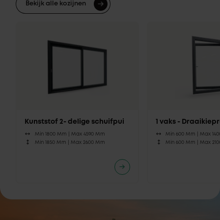
Bekijk alle kozijnen
Kunststof 2- delige schuifpui
1 vaks - Draaikie
Min 1800 Mm |
Max 4590 Mm
Min 600 Mm |
Max 14
Min 1850 Mm |
Max 2600 Mm
Min 600 Mm |
Max 21