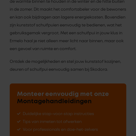
de warmte binnen te houden in de winter en de hitte buiten
in de zomer. Dit maakt het comfortabeler voor de bewoners
en kan ook bijdragen aan lagere energiekosten. Bovendien
zijn kunststof schuifpuien eenvoudig te bedienen, wat het
gebruiksgemak vergroot. Met een schuifpui in jouw klus in
Ermelo haal je niet alleen meer licht naar binnen, maar ook
een gevoel van ruimte en comfort.
Ontdek de mogelijkheden en stel jouw kunststof kozijnen,
deuren of schuifpui eenvoudig samen bij Skodora.
Monteer eenvoudig met onze
Montagehandleidingen
Duidelijke stap-voor-stap instructies
Tips van inmeten tot afwerken
Voor professionals en doe-het-zelvers