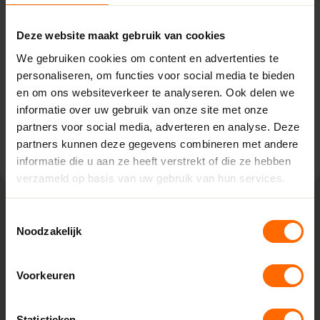
De Aar 59,
8253 PN Dronten
Deze website maakt gebruik van cookies
0513335000
We gebruiken cookies om content en advertenties te
dronten@skodora.nl
personaliseren, om functies voor social media te bieden
en om ons websiteverkeer te analyseren. Ook delen we
Selecteren als mijn vestiging
informatie over uw gebruik van onze site met onze
partners voor social media, adverteren en analyse. Deze
Bekijk vestiging info
partners kunnen deze gegevens combineren met andere
informatie die u aan ze heeft verstrekt of die ze hebben
verzameld op basis van uw gebruik van hun services.
Toestemmingsselectie
Noodzakelijk
Lokaal geproduceerd in onze eigen
fabriek
Rechtstreeks bestellen bij de fabrikant, dat doe je bij
Voorkeuren
Skodora. Vanuit onze fabrieken in Heerenveen en Meppel
leveren we kunststof kozijnen van hoge kwaliteit tegen een
Statistieken