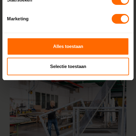
eerlijke prijs. Dankzij korte productietijden kun je jouw
bestelling al vanaf 5 werkdagen afhalen in de buurt van
Marketing
Ermelo. Stel je kozijnen online samen en wij leveren ze vanaf
5 werkdagen af bij een vestiging in de buurt. Ook voor
advies over maatwerk of montage helpen onze vakmensen
je graag.
Alles toestaan
Lees meer over onze fabriek
Selectie toestaan