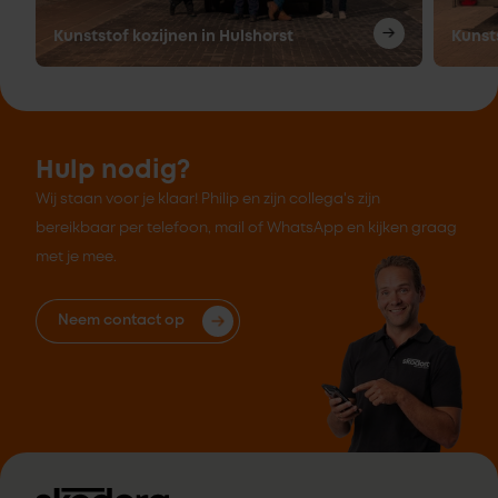
Kunststof kozijnen in Hulshorst
Kunst
Hulp nodig?
Wij staan voor je klaar! Philip en zijn collega's zijn
bereikbaar per telefoon, mail of WhatsApp en kijken graag
met je mee.
Neem contact op