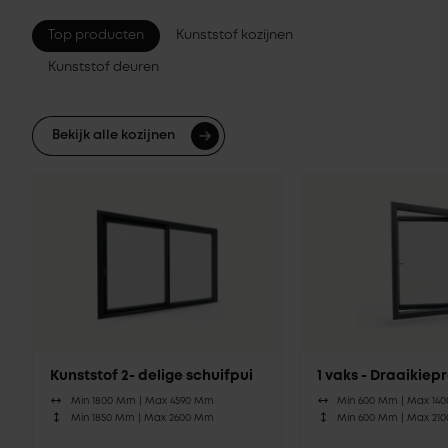
Top producten
Kunststof kozijnen
Kunststof deuren
Bekijk alle kozijnen
Kunststof 2- delige schuifpui
1 vaks - Draaikie
Min 1800 Mm |
Max 4590 Mm
Min 600 Mm |
Max 14
Min 1850 Mm |
Max 2600 Mm
Min 600 Mm |
Max 21