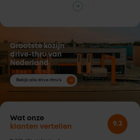
Grootste kozijn
drive-thru van
Nederland
Bekijk alle drive-thru's
Wat onze
9.3
klanten vertellen