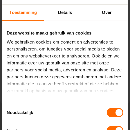
Toestemming
Details
Over
Fabriek
Pick-up point
Heerenveen
Deze website maakt gebruik van cookies
Houtdraaier 5,
We gebruiken cookies om content en advertenties te
8447 GG Heerenveen
personaliseren, om functies voor social media te bieden
0513335000
en om ons websiteverkeer te analyseren. Ook delen we
heerenveen@skodora.nl
informatie over uw gebruik van onze site met onze
Selecteren als mijn vestiging
partners voor social media, adverteren en analyse. Deze
partners kunnen deze gegevens combineren met andere
informatie die u aan ze heeft verstrekt of die ze hebben
Bekijk vestiging info
verzameld op basis van uw gebruik van hun services.
Toestemmingsselectie
Noodzakelijk
Lokaal geproduceerd in onze eigen