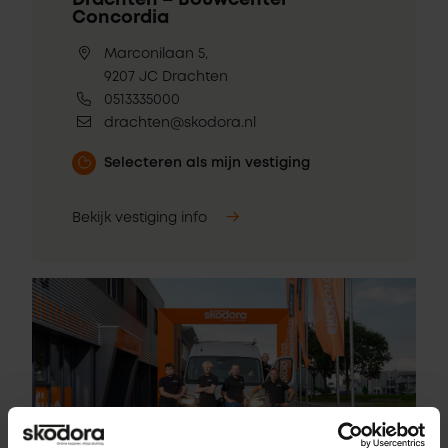
Drachten – Bouwcenter
Concordia
Marconilaan 5,
9207 JC Drachten
0513335000
drachten@skodora.nl
Selecteren als mijn vestiging
Bekijk vestiging info