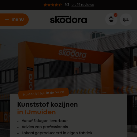
9.3
uit 97 reviews
menu
Nu ook bij jou in de buurt!
Kunststof kozijnen
in IJmuiden
Vanaf 5 dagen leverbaar
Advies van professionals
Lokaal geproduceerd in eigen fabriek