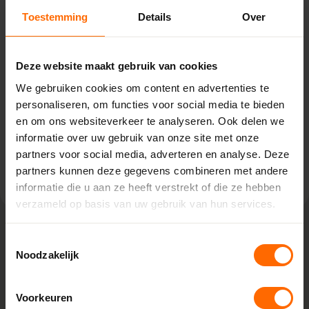
Toestemming
Details
Over
Weesp – Van Houwelingen
Pampuslaan 217,
1382 JP Weesp
Deze website maakt gebruik van cookies
0513335000
We gebruiken cookies om content en advertenties te
weesp@skodora.nl
personaliseren, om functies voor social media te bieden
Selecteren als mijn vestiging
en om ons websiteverkeer te analyseren. Ook delen we
informatie over uw gebruik van onze site met onze
partners voor social media, adverteren en analyse. Deze
Bekijk vestiging info
partners kunnen deze gegevens combineren met andere
informatie die u aan ze heeft verstrekt of die ze hebben
verzameld op basis van uw gebruik van hun services.
Toestemmingsselectie
Lokaal geproduceerd in onze eigen
Noodzakelijk
fabriek
Rechtstreeks bestellen bij de fabrikant, dat doe je bij
Voorkeuren
Skodora. Vanuit onze fabrieken in Heerenveen en Meppel