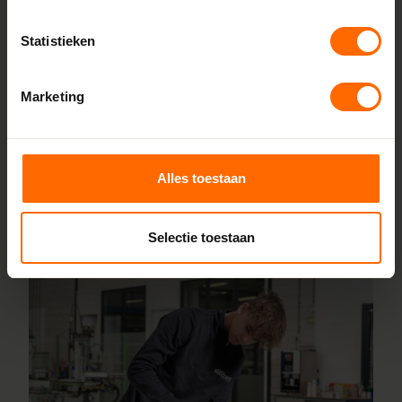
leveren we kunststof kozijnen van hoge kwaliteit tegen een
Statistieken
eerlijke prijs. Dankzij korte productietijden kun je jouw
bestelling al vanaf 5 werkdagen afhalen in de buurt van
IJmuiden. Stel je kozijnen online samen en wij leveren ze
Marketing
vanaf 5 werkdagen af bij een vestiging in de buurt. Ook
voor advies over maatwerk of montage helpen onze
vakmensen je graag.
Alles toestaan
Lees meer over onze fabriek
Selectie toestaan