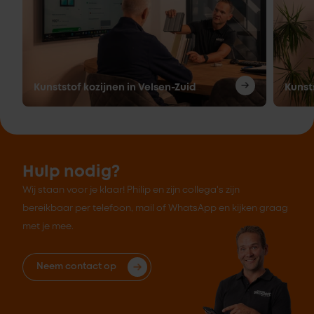
Kunststof kozijnen in Velsen-Zuid
Kunsts
Hulp nodig?
Wij staan voor je klaar! Philip en zijn collega's zijn
bereikbaar per telefoon, mail of WhatsApp en kijken graag
met je mee.
Neem contact op