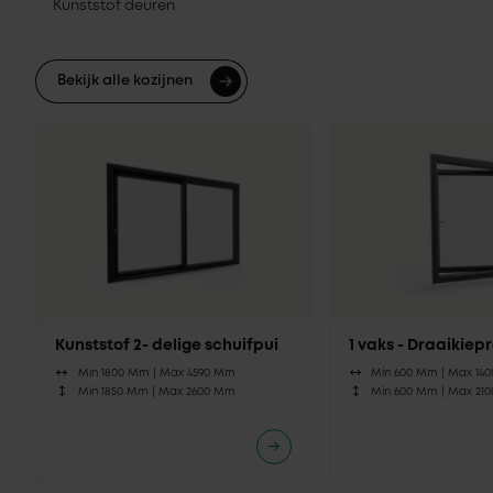
Kunststof deuren
Bekijk alle kozijnen
Kunststof 2- delige schuifpui
1 vaks - Draaikie
Min 1800 Mm |
Max 4590 Mm
Min 600 Mm |
Max 14
Min 1850 Mm |
Max 2600 Mm
Min 600 Mm |
Max 21