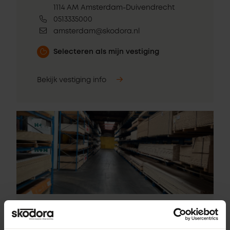
1114 AM Amsterdam-Duivendrecht
0513335000
amsterdam@skodora.nl
Selecteren als mijn vestiging
Bekijk vestiging info
Pick-up point