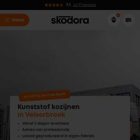
9.3
uit 97 reviews
menu
Nu ook bij jou in de buurt!
Kunststof kozijnen
in Velserbroek
Vanaf 5 dagen leverbaar
Advies van professionals
Lokaal geproduceerd in eigen fabriek