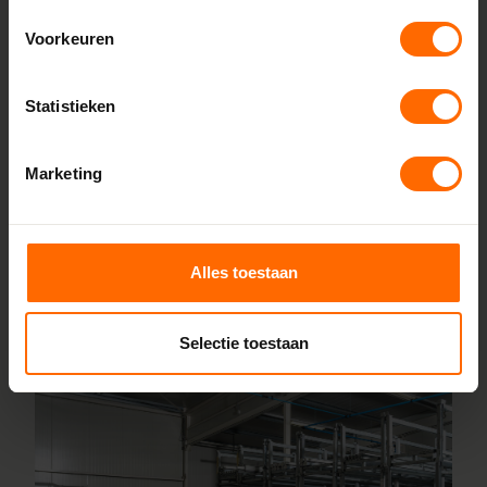
Lokaal geproduceerd in onze eigen
Voorkeuren
fabriek
Bij Skodora bestel je kunststof kozijnen van topkwaliteit,
Statistieken
zonder omwegen. We produceren alles zelf in onze
fabrieken in Heerenveen en Meppel, wat zorgt voor scherpe
prijzen en korte productietijden. Jouw kozijnen stel je
Marketing
samen met onze online configurator en vanaf vijf
werkdagen liggen ze klaar bij een van onze vestigingen in
de buurt Velserbroek. Heb je vragen? Dan staan onze
Alles toestaan
vakmensen direct voor je klaar.
Lees meer over onze fabriek
Selectie toestaan