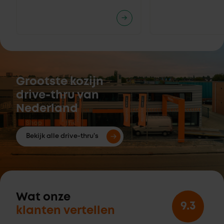
Grootste kozijn
drive-thru van
Nederland
Bekijk alle drive-thru's
Wat onze
9.3
klanten vertellen