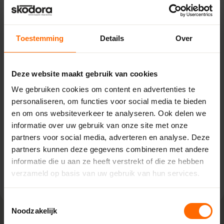
Toestemming
Details
Over
Pick-up point
Weesp – Van Houwelingen
Deze website maakt gebruik van cookies
Pampuslaan 217,
We gebruiken cookies om content en advertenties te
1382 JP Weesp
personaliseren, om functies voor social media te bieden
0513335000
en om ons websiteverkeer te analyseren. Ook delen we
weesp@skodora.nl
informatie over uw gebruik van onze site met onze
partners voor social media, adverteren en analyse. Deze
Selecteren als mijn vestiging
partners kunnen deze gegevens combineren met andere
informatie die u aan ze heeft verstrekt of die ze hebben
Bekijk vestiging info
verzameld op basis van uw gebruik van hun services.
Toestemmingsselectie
Noodzakelijk