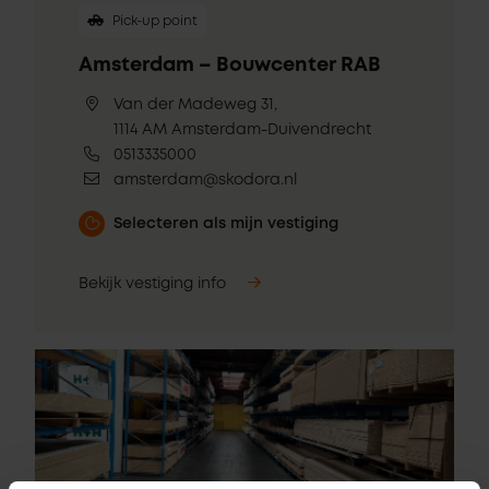
Pick-up point
Amsterdam – Bouwcenter RAB
Van der Madeweg 31,
1114 AM Amsterdam-Duivendrecht
0513335000
amsterdam@skodora.nl
Selecteren als mijn vestiging
Bekijk vestiging info