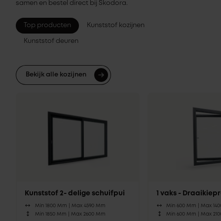
samen en bestel direct bij Skodora.
Top producten
Kunststof kozijnen
Kunststof deuren
Bekijk alle kozijnen
Kunststof 2- delige schuifpui
1 vaks - Draaikie
Min 1800 Mm |
Max 4590 Mm
Min 600 Mm |
Max 14
Min 1850 Mm |
Max 2600 Mm
Min 600 Mm |
Max 21