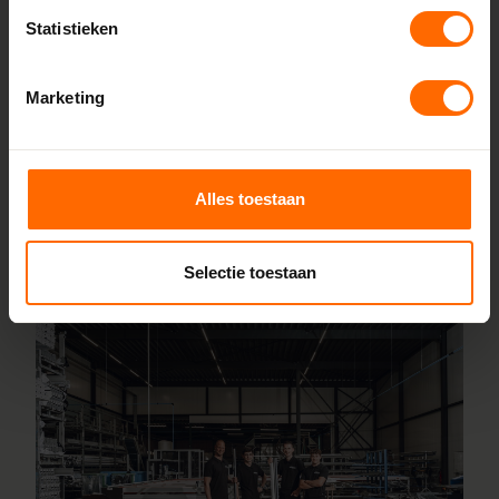
Doordat we alles zelf produceren in onze fabrieken in
Statistieken
Heerenveen en Meppel, houden we de lijnen kort en de
prijzen scherp. Je bestelt rechtstreeks bij de bron, zonder
Marketing
tussenhandel. Configureer jouw kozijnen online en wij
leveren ze vanaf 5 werkdagen af bij een van onze
vestigingen in de buurt van Leek. Heb je hulp nodig bij
inmeten of specifieke wensen? Ons team staat voor je
Alles toestaan
klaar.
Lees meer over onze fabriek
Selectie toestaan