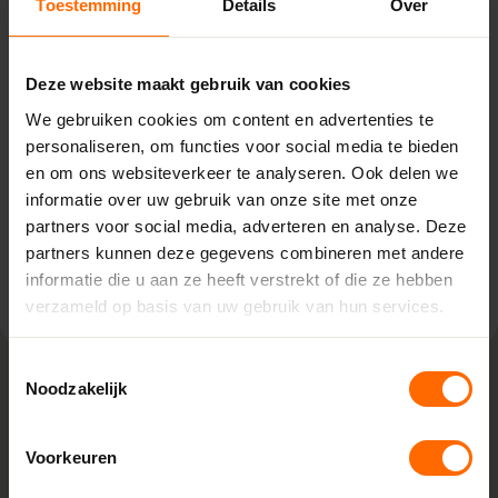
Toestemming
Details
Over
Oosterwolde – Bouwcenter
Concordia
Venekoterweg 19,
Deze website maakt gebruik van cookies
8431 HG Oosterwolde
We gebruiken cookies om content en advertenties te
0513335000
personaliseren, om functies voor social media te bieden
oosterwolde@skodora.nl
en om ons websiteverkeer te analyseren. Ook delen we
informatie over uw gebruik van onze site met onze
Selecteren als mijn vestiging
partners voor social media, adverteren en analyse. Deze
partners kunnen deze gegevens combineren met andere
Bekijk vestiging info
informatie die u aan ze heeft verstrekt of die ze hebben
verzameld op basis van uw gebruik van hun services.
Toestemmingsselectie
Noodzakelijk
Lokaal geproduceerd in onze eigen
fabriek
Voorkeuren
Skodora maakt kunststof kozijnen bestellen eenvoudig.