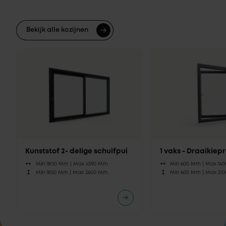
Bekijk alle kozijnen
Kunststof 2- delige schuifpui
1 vaks - Draaikie
Min 1800 Mm |
Max 4590 Mm
Min 600 Mm |
Max 14
Min 1850 Mm |
Max 2600 Mm
Min 600 Mm |
Max 21