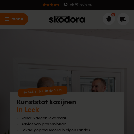
9.3
uit 97 reviews
menu
Nu ook bij jou in de buurt!
Kunststof kozijnen
in Leek
Vanaf 5 dagen leverbaar
Advies van professionals
Lokaal geproduceerd in eigen fabriek