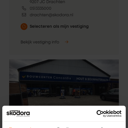
9207 JC Drachten
0513335000
drachten@skodora.nl
Selecteren als mijn vestiging
Bekijk vestiging info
Pick-up point