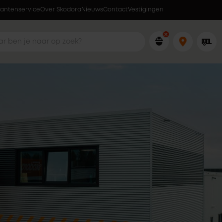
lantenservice
Over Skodora
Lokaal geproduceerd in eigen fabriek
Nieuws
Contact
Vestigingen