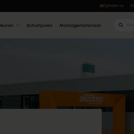
Ophalen wanneer jou dat uitkomt
K
Deuren
Schuifpuien
Montagemateriaal