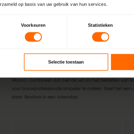
erzameld op basis van uw gebruik van hun services.
Voorkeuren
Statistieken
Selectie toestaan
Wij zijn Skodora. Een gepassioneerd, lokaal familiebedrijf
vakmensen. Echte professionals die weten wat het beste is
Marum. Combineer dat met de wil om het bestellen van ku
voor bouwprofessionals simpeler te maken. Geef het een or
daar: Skodora in een notendop.