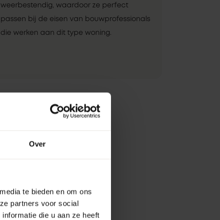
weerbestendig, waardoor ze perfect
passen bij de eisen van bouwprofessionals
die werken aan dit type woning.
Over
 media te bieden en om ons
ze partners voor social
nformatie die u aan ze heeft