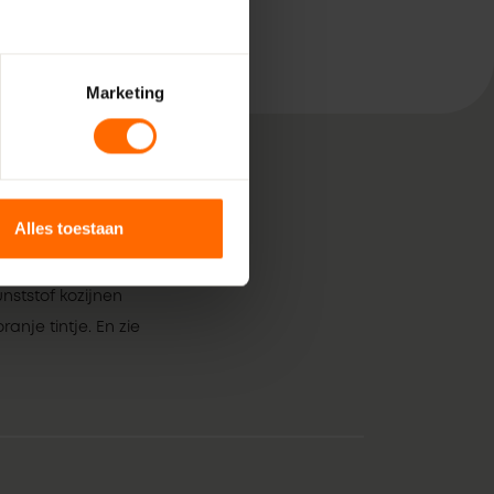
Marketing
Alles toestaan
, bestaande uit pure
 voor jouw klus in
nststof kozijnen
anje tintje. En zie