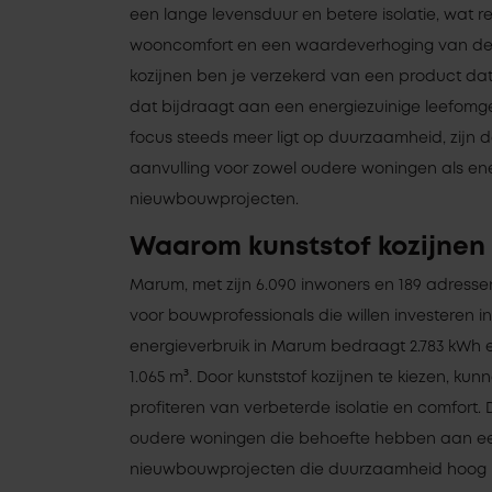
een lange levensduur en betere isolatie, wat r
wooncomfort en een waardeverhoging van de 
kozijnen ben je verzekerd van een product da
dat bijdraagt aan een energiezuinige leefomg
focus steeds meer ligt op duurzaamheid, zijn 
aanvulling voor zowel oudere woningen als ene
nieuwbouwprojecten.
Waarom kunststof kozijnen
Marum, met zijn 6.090 inwoners en 189 adresse
voor bouwprofessionals die willen investeren in
energieverbruik in Marum bedraagt 2.783 kWh e
1.065 m³. Door kunststof kozijnen te kiezen, k
profiteren van verbeterde isolatie en comfort. D
oudere woningen die behoefte hebben aan ee
nieuwbouwprojecten die duurzaamheid hoog 