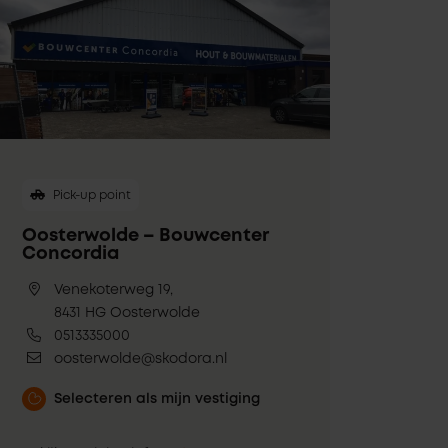
Pick-up point
Oosterwolde – Bouwcenter
Concordia
Venekoterweg 19,
8431 HG Oosterwolde
0513335000
oosterwolde@skodora.nl
Selecteren als mijn vestiging