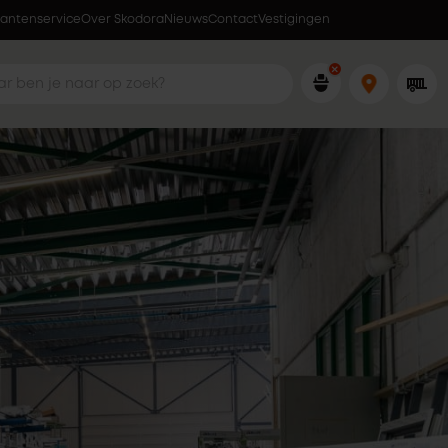
lantenservice
Over Skodora
Lokaal geproduceerd in eigen fabriek
Nieuws
Contact
Vestigingen