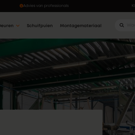
Ophalen wanneer jou dat uitkomt
K
Deuren
Schuifpuien
Montagemateriaal