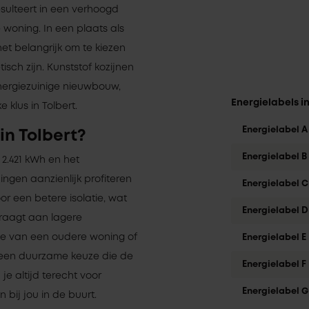
esulteert in een verhoogd
oning. In een plaats als
het belangrijk om te kiezen
isch zijn. Kunststof kozijnen
nergiezuinige nieuwbouw,
Energielabels in
 klus in Tolbert.
Energielabel A
in Tolbert?
Energielabel B
 2.421 kWh en het
ngen aanzienlijk profiteren
Energielabel C
or een betere isolatie, wat
Energielabel D
draagt aan lagere
tie van een oudere woning of
Energielabel E
n een duurzame keuze die de
Energielabel F
je altijd terecht voor
Energielabel G
 bij jou in de buurt.