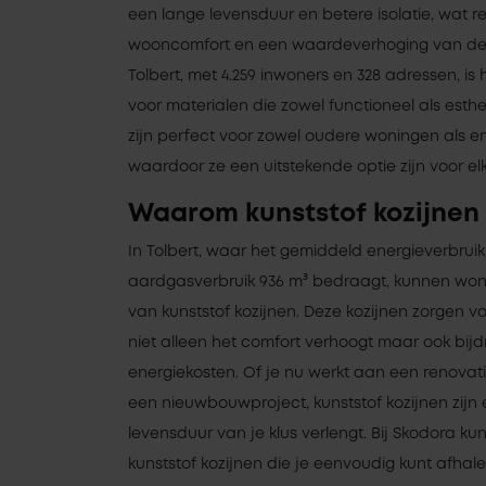
een lange levensduur en betere isolatie, wat r
wooncomfort en een waardeverhoging van de w
Tolbert, met 4.259 inwoners en 328 adressen, is 
voor materialen die zowel functioneel als esthet
zijn perfect voor zowel oudere woningen als e
waardoor ze een uitstekende optie zijn voor elke
Waarom kunststof kozijnen 
In Tolbert, waar het gemiddeld energieverbruik
aardgasverbruik 936 m³ bedraagt, kunnen woni
van kunststof kozijnen. Deze kozijnen zorgen vo
niet alleen het comfort verhoogt maar ook bij
energiekosten. Of je nu werkt aan een renova
een nieuwbouwproject, kunststof kozijnen zij
levensduur van je klus verlengt. Bij Skodora kun 
kunststof kozijnen die je eenvoudig kunt afhalen