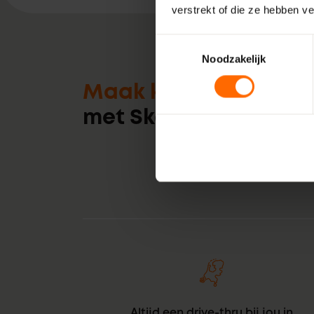
verstrekt of die ze hebben v
Toestemmingsselectie
Noodzakelijk
Maak kennis
met Skodora
Altijd een drive-thru bij jou in