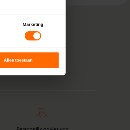
Marketing
, bestaande uit pure
 voor jouw klus in
nststof kozijnen voor
Alles toestaan
tintje. En zie daar:
Persoonlijk advies van