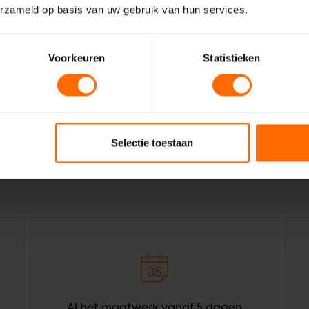
erzameld op basis van uw gebruik van hun services.
Voorkeuren
Statistieken
Wij zijn Skodora. Een gepassioneerd, lokaal familiebedrijf
vakmensen. Echte professionals die weten wat het beste is
Tolbert. Combineer dat met de wil om het bestellen van ku
Selectie toestaan
bouwprofessionals simpeler te maken. Geef het een oranje 
Skodora in een notendop.
Al het maatwerk vanaf 5 dagen