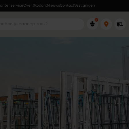
lantenservice
Over Skodora
Lokaal geproduceerd in eigen fabriek
Nieuws
Contact
Vestigingen