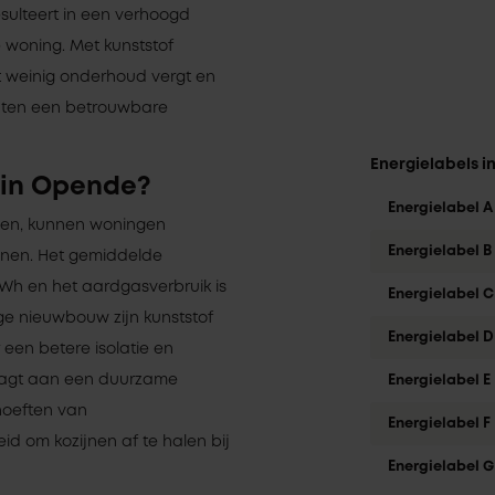
esulteert in een verhoogd
woning. Met kunststof
t weinig onderhoud vergt en
nten een betrouwbare
Energielabels 
 in Opende?
Energielabel A
ssen, kunnen woningen
Energielabel B
ijnen. Het gemiddelde
kWh en het aardgasverbruik is
Energielabel C
ge nieuwbouw zijn kunststof
Energielabel D
 een betere isolatie en
raagt aan een duurzame
Energielabel E
hoeften van
Energielabel F
d om kozijnen af te halen bij
Energielabel G