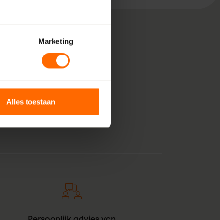
Marketing
, bestaande uit pure
 voor jouw klus in
unststof kozijnen
Alles toestaan
anje tintje. En zie
Persoonlijk advies van