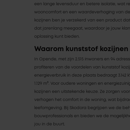
een lange levensduur en betere isolatie, wat r
wooncomfort en een waardeverhoging van de 
kozijnen ben je verzekerd van een product da
dat jarenlang meegaat, waardoor je jouw kla
oplossing kunt bieden.
Waarom kunststof kozijnen
In Opende, met zijn 2.515 inwoners en 94 adre
profiteren van de voordelen van kunststof koz
energieverbruik in deze plaats bedraagt 3.142 
1.129 m³. Voor oudere woningen en energiezuini
kozijnen een uitstekende keuze. Ze zorgen voor
verhogen het comfort in de woning, wat bijd
leefomgeving. Bij Skodora begrijpen we de be
bouwprofessionals en bieden we de mogelijkhei
jou in de buurt.