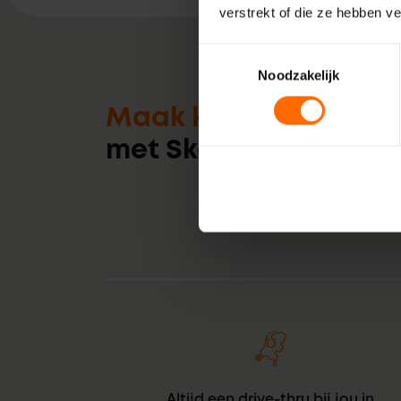
verstrekt of die ze hebben v
Toestemmingsselectie
Noodzakelijk
Maak kennis
met Skodora
Altijd een drive-thru bij jou in