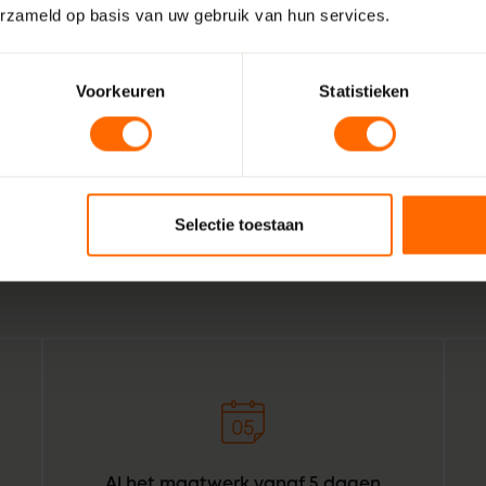
erzameld op basis van uw gebruik van hun services.
Voorkeuren
Statistieken
Wij zijn Skodora. Een gepassioneerd, lokaal familiebedrijf
vakmensen. Echte professionals die weten wat het beste is
Opende. Combineer dat met de wil om het bestellen van k
Selectie toestaan
voor bouwprofessionals simpeler te maken. Geef het een or
daar: Skodora in een notendop.
Al het maatwerk vanaf 5 dagen