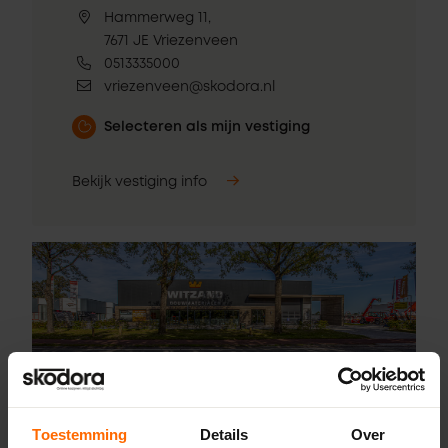
Hammerweg 11,
7671 JE Vriezenveen
0513335000
vriezenveen@skodora.nl
Selecteren als mijn vestiging
Bekijk vestiging info
Toestemming
Details
Over