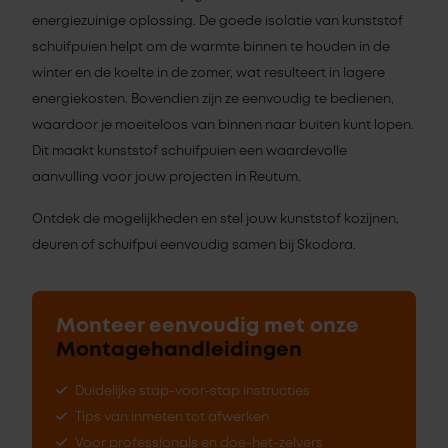
energiezuinige oplossing. De goede isolatie van kunststof
schuifpuien helpt om de warmte binnen te houden in de
winter en de koelte in de zomer, wat resulteert in lagere
energiekosten. Bovendien zijn ze eenvoudig te bedienen,
waardoor je moeiteloos van binnen naar buiten kunt lopen.
Dit maakt kunststof schuifpuien een waardevolle
aanvulling voor jouw projecten in Reutum.
Ontdek de mogelijkheden en stel jouw kunststof kozijnen,
deuren of schuifpui eenvoudig samen bij Skodora.
Monteer eenvoudig met onze
Montagehandleidingen
Duidelijke stap-voor-stap instructies
Tips van inmeten tot afwerken
Voor professionals en doe-het-zelvers