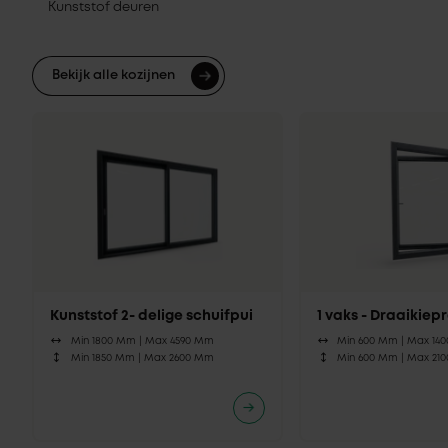
Kunststof deuren
Bekijk alle kozijnen
Kunststof 2- delige schuifpui
1 vaks - Draaikie
Min 1800 Mm |
Max 4590 Mm
Min 600 Mm |
Max 14
Min 1850 Mm |
Max 2600 Mm
Min 600 Mm |
Max 21