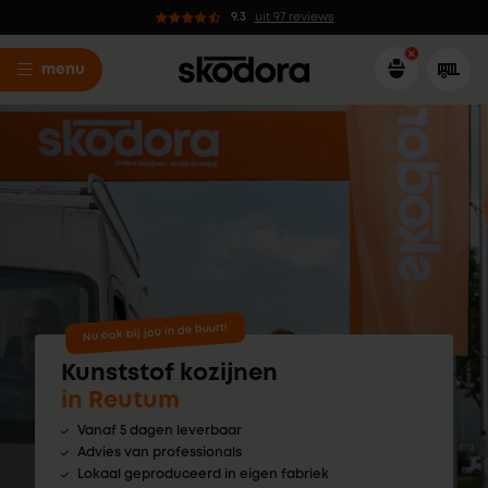
9.3
uit 97 reviews
menu
Nu ook bij jou in de buurt!
Kunststof kozijnen
in Reutum
Vanaf 5 dagen leverbaar
Advies van professionals
Lokaal geproduceerd in eigen fabriek