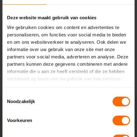
Pick-up point
Enschede – Witzand
Deze website maakt gebruik van cookies
We gebruiken cookies om content en advertenties te
Hendrik ter Kuilestraat 202,
personaliseren, om functies voor social media te bieden
7547 SK Enschede
en om ons websiteverkeer te analyseren. Ook delen we
0513335000
enschede@skodora.nl
informatie over uw gebruik van onze site met onze
partners voor social media, adverteren en analyse. Deze
Selecteren als mijn vestiging
partners kunnen deze gegevens combineren met andere
informatie die u aan ze heeft verstrekt of die ze hebben
Bekijk vestiging info
verzameld op basis van uw gebruik van hun services.
Toestemmingsselectie
Noodzakelijk
Voorkeuren
Lokaal geproduceerd in onze eigen
fabriek
Skodora maakt kunststof kozijnen bestellen eenvoudig.