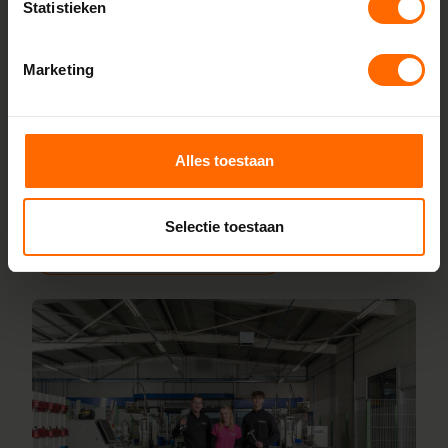
Statistieken
Doordat we alles zelf produceren in onze fabrieken in
Heerenveen en Meppel, houden we de lijnen kort en de
Marketing
prijzen scherp. Je bestelt rechtstreeks bij de bron, zonder
tussenhandel. Configureer jouw kozijnen online en wij
leveren ze vanaf 5 werkdagen af bij een van onze
vestigingen in de buurt van Reutum. Heb je hulp nodig bij
Alles toestaan
inmeten of specifieke wensen? Ons team staat voor je
klaar.
Selectie toestaan
Lees meer over onze fabriek