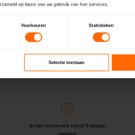
erzameld op basis van uw gebruik van hun services.
Voorkeuren
Statistieken
Wij zijn Skodora. Een gepassioneerd, lokaal familiebedrijf
vakmensen. Echte professionals die weten wat het beste is
Oldenzaal. Combineer dat met de wil om het bestellen van
voor bouwprofessionals simpeler te maken. Geef het een or
Selectie toestaan
daar: Skodora in een notendop.
Al het maatwerk vanaf 5 dagen
gereed