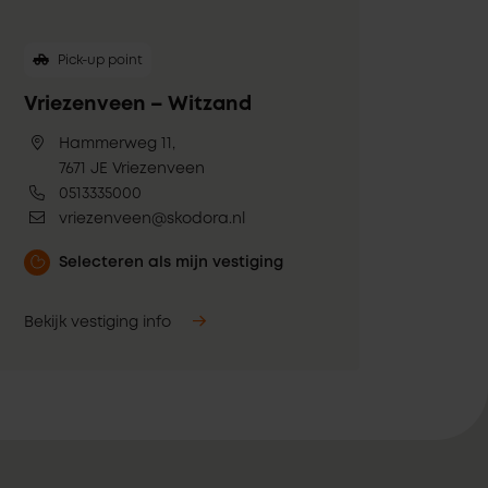
Pick-up point
Vriezenveen – Witzand
Hammerweg 11,
7671 JE Vriezenveen
0513335000
vriezenveen@skodora.nl
Selecteren als mijn vestiging
Bekijk vestiging info