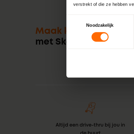
verstrekt of die ze hebben v
Toestemmingsselectie
Noodzakelijk
Maak kennis
met Skodora
Altijd een drive-thru bij jou in
de buurt