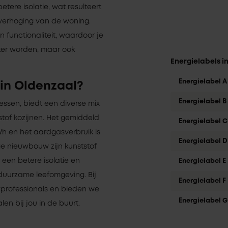
tere isolatie, wat resulteert
erhoging van de woning.
en functionaliteit, waardoor je
jker worden, maar ook
Energielabels i
Energielabel A
in Oldenzaal?
Energielabel B
ressen, biedt een diverse mix
tof kozijnen. Het gemiddeld
Energielabel C
Wh en het aardgasverbruik is
Energielabel D
e nieuwbouw zijn kunststof
 een betere isolatie en
Energielabel E
duurzame leefomgeving. Bij
Energielabel F
professionals en bieden we
Energielabel G
len bij jou in de buurt.