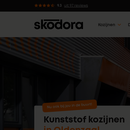
dvies van professionals
9.3
uit 97 reviews
Kozijnen
Nu ook bij jou in de buurt!
Kunststof kozijnen