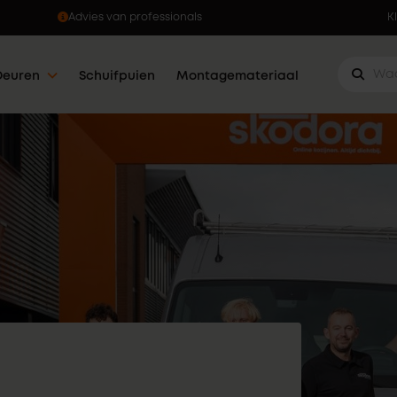
Ophalen wanneer jou dat uitkomt
K
Deuren
Schuifpuien
Montagemateriaal