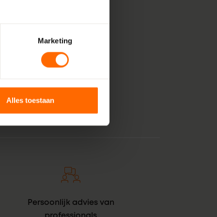
Marketing
, bestaande uit pure
 voor jouw klus in
 kunststof kozijnen
anje tintje. En zie
Alles toestaan
Persoonlijk advies van
professionals