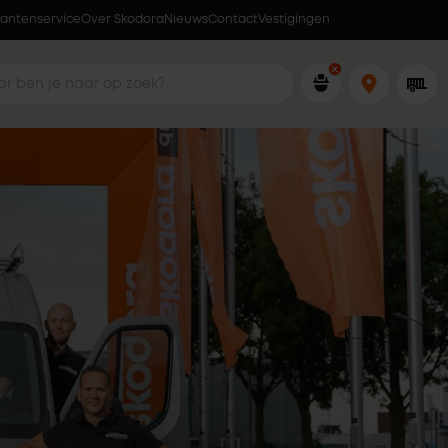
lantenservice
Over Skodora
Lokaal geproduceerd in eigen fabriek
Nieuws
Contact
Vestigingen