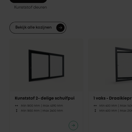
Kunststof deuren
Bekijk alle kozijnen
Kunststof 2- delige schuifpui
1 vaks - Draaikie
Min 1800 Mm |
Max 4590 Mm
Min 600 Mm |
Max 14
Min 1850 Mm |
Max 2600 Mm
Min 600 Mm |
Max 21