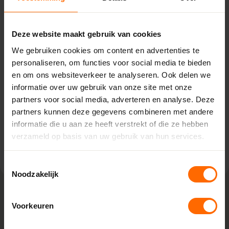
Pick-up point
Langbroek - Van Dijk
Deze website maakt gebruik van cookies
Bouwmaterialen
We gebruiken cookies om content en advertenties te
Langbroekerdijk A 52,
personaliseren, om functies voor social media te bieden
3947BJ Langbroek
en om ons websiteverkeer te analyseren. Ook delen we
0513335000
informatie over uw gebruik van onze site met onze
langbroek@skodora.nl
partners voor social media, adverteren en analyse. Deze
partners kunnen deze gegevens combineren met andere
Selecteren als mijn vestiging
informatie die u aan ze heeft verstrekt of die ze hebben
verzameld op basis van uw gebruik van hun services.
Bekijk vestiging info
Toestemmingsselectie
Noodzakelijk
Voorkeuren
Lokaal geproduceerd in onze eigen
fabriek