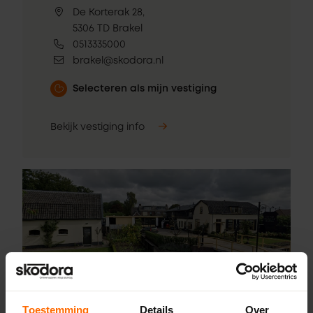
De Korterak 28,
5306 TD Brakel
0513335000
brakel@skodora.nl
Selecteren als mijn vestiging
Bekijk vestiging info
Toestemming
Details
Over