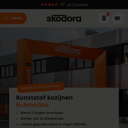
9.3
uit 97 reviews
menu
Nu ook bij jou in de buurt!
Kunststof kozijnen
in America
Vanaf 5 dagen leverbaar
Advies van professionals
Lokaal geproduceerd in eigen fabriek