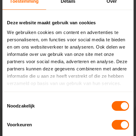
Toestemming
Details
Over
Pick-up point
Drachten – Bouwcenter
Deze website maakt gebruik van cookies
Concordia
We gebruiken cookies om content en advertenties te
Marconilaan 5,
personaliseren, om functies voor social media te bieden
9207 JC Drachten
en om ons websiteverkeer te analyseren. Ook delen we
0513335000
informatie over uw gebruik van onze site met onze
drachten@skodora.nl
partners voor social media, adverteren en analyse. Deze
partners kunnen deze gegevens combineren met andere
Selecteren als mijn vestiging
informatie die u aan ze heeft verstrekt of die ze hebben
verzameld op basis van uw gebruik van hun services.
Bekijk vestiging info
Toestemmingsselectie
Noodzakelijk
Voorkeuren
Lokaal geproduceerd in onze eigen