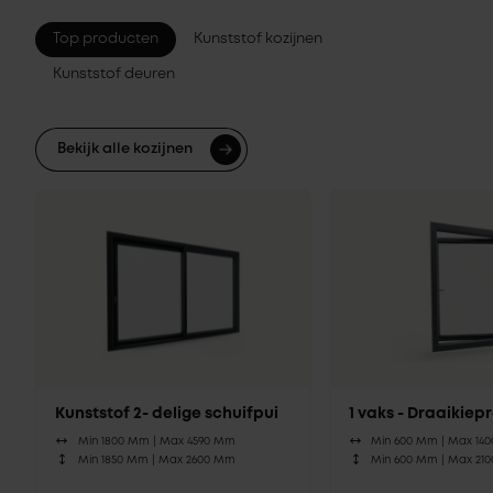
Top producten
Kunststof kozijnen
Kunststof deuren
Bekijk alle kozijnen
Kunststof 2- delige schuifpui
1 vaks - Draaikie
Min 1800 Mm |
Max 4590 Mm
Min 600 Mm |
Max 14
Min 1850 Mm |
Max 2600 Mm
Min 600 Mm |
Max 21