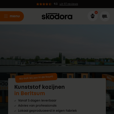
9.3
uit 97 reviews
menu
Nu ook bij jou in de buurt!
Kunststof kozijnen
in Berltsum
Vanaf 5 dagen leverbaar
Advies van professionals
Lokaal geproduceerd in eigen fabriek