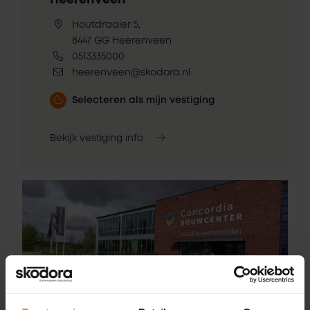
Heerenveen
Houtdraaier 5,
8447 GG Heerenveen
0513335000
heerenveen@skodora.nl
Selecteren als mijn vestiging
Bekijk vestiging info