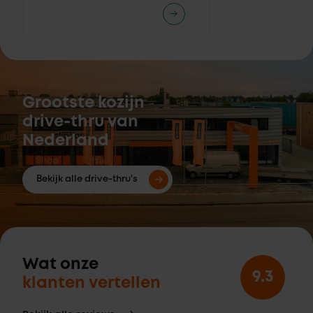
Grootste kozijn
drive-thru van
Nederland
Bekijk alle drive-thru's
Wat onze
9.3
klanten vertellen