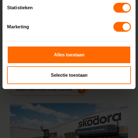
fabriek
Statistieken
Bij Skodora bestel je kunststof kozijnen rechtstreeks bij de
bron, zonder tussenhandelaren. Met onze fabrieken in
Marketing
Heerenveen en Meppel garanderen we scherpe prijzen,
korte productietijden en topkwaliteit. Wij maken kunststof
kozijnen bestellen simpel en snel. Configureer jouw kozijnen
online en wij leveren ze vanaf vijf werkdagen af bij een van
Alles toestaan
onze vestigingen in de buurt van Berltsum. Heb je vragen
over inmeten of maatwerk? Ons team van vakmensen
Selectie toestaan
staat altijd voor je klaar.
Lees meer over onze fabriek