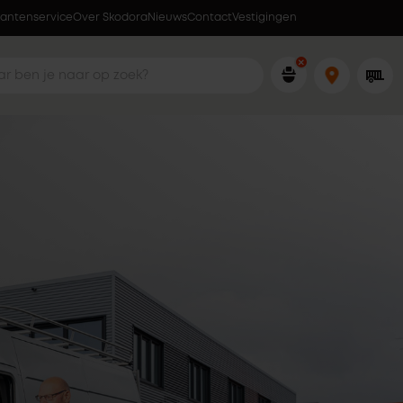
lantenservice
Over Skodora
Lokaal geproduceerd in eigen fabriek
Nieuws
Contact
Vestigingen