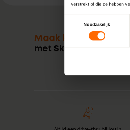
verstrekt of die ze hebben v
Toestemmingsselectie
Noodzakelijk
Maak kennis
met Skodora
Altijd een drive-thru bij jou in