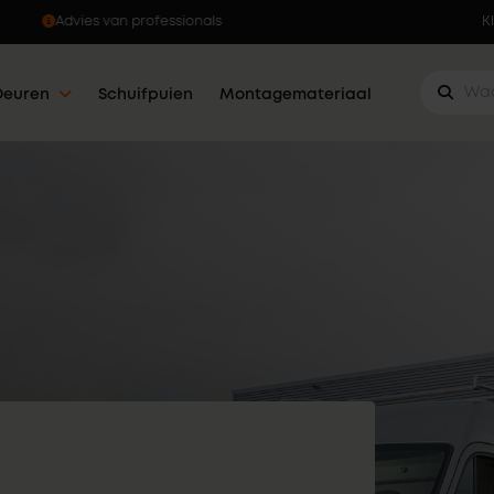
Ophalen wanneer jou dat uitkomt
K
Deuren
Schuifpuien
Montagemateriaal