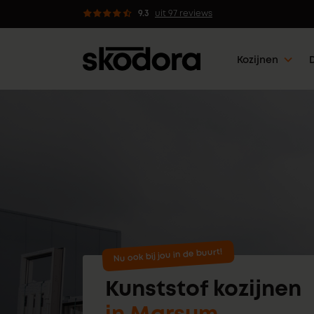
dvies van professionals
9.3
uit 97 reviews
Kozijnen
Nu ook bij jou in de buurt!
Kunststof kozijnen