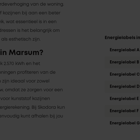
ardeverhoging van de woning.
f kozijnen bij aan een beter
, wat essentieel is in een
dressen is het belangrijk om
Energielabels 
als esthetisch zijn.
Energielabel A
 in Marsum?
Energielabel B
k 2.570 kWh en het
ningen profiteren van de
Energielabel C
 zijn ideaal voor zowel
Energielabel D
w, omdat ze zorgen voor een
 voor kunststof kozijnen
Energielabel E
rgierekening. Bij Skodora kun
Energielabel F
eenvoudig kunt afhalen bij jou
Energielabel G