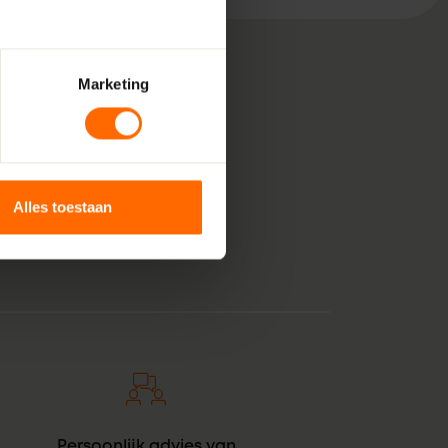
Marketing
, bestaande uit pure
 voor jouw klus in
unststof kozijnen
Alles toestaan
anje tintje. En zie
Persoonlijk advies van