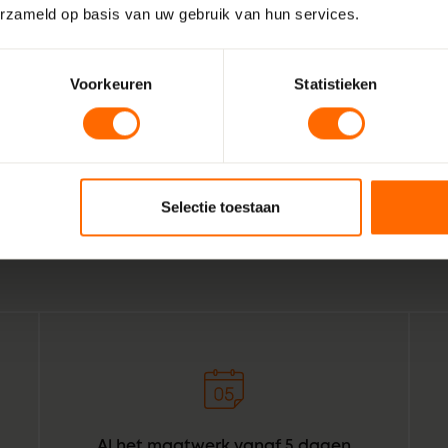
erzameld op basis van uw gebruik van hun services.
Voorkeuren
Statistieken
Wij zijn Skodora. Een gepassioneerd, lokaal familiebedrijf
vakmensen. Echte professionals die weten wat het beste is
Marsum. Combineer dat met de wil om het bestellen van k
Selectie toestaan
voor bouwprofessionals simpeler te maken. Geef het een or
daar: Skodora in een notendop.
Al het maatwerk vanaf 5 dagen