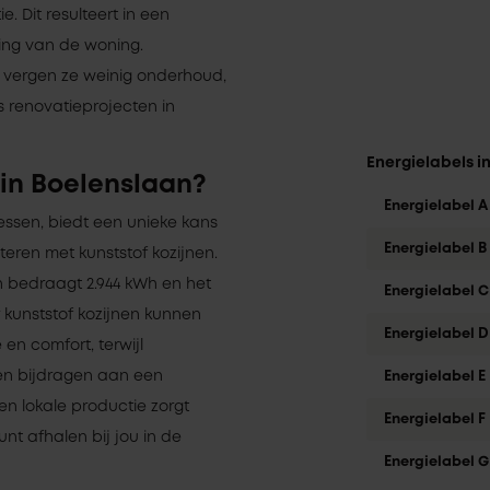
. Dit resulteert in een
ng van de woning.
n vergen ze weinig onderhoud,
 renovatieprojecten in
Energielabels i
in Boelenslaan?
Energielabel A
ressen, biedt een unieke kans
Energielabel B
eren met kunststof kozijnen.
n bedraagt 2.944 kWh en het
Energielabel C
r kunststof kozijnen kunnen
Energielabel D
en comfort, terwijl
en bijdragen aan een
Energielabel E
en lokale productie zorgt
Energielabel F
unt afhalen bij jou in de
Energielabel G