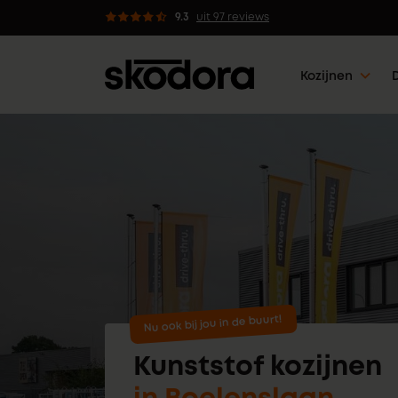
n met 5 werkdagen klaar
9.3
uit 97 reviews
Kozijnen
Nu ook bij jou in de buurt!
Kunststof kozijnen