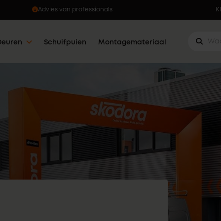
Advies van professionals
K
Deuren
Schuifpuien
Montagemateriaal