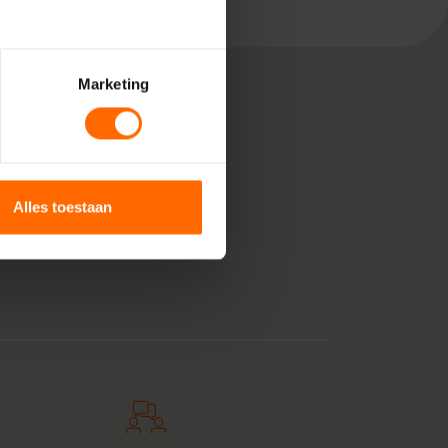
Marketing
, bestaande uit pure
 voor jouw klus in
Alles toestaan
an kunststof
et een oranje tintje.