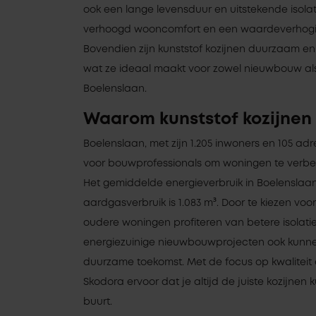
ook een lange levensduur en uitstekende isolatie
verhoogd wooncomfort en een waardeverhogi
Bovendien zijn kunststof kozijnen duurzaam e
wat ze ideaal maakt voor zowel nieuwbouw als
Boelenslaan.
Waarom kunststof kozijnen 
Boelenslaan, met zijn 1.205 inwoners en 105 ad
voor bouwprofessionals om woningen te verbet
Het gemiddelde energieverbruik in Boelenslaa
aardgasverbruik is 1.083 m³. Door te kiezen voo
oudere woningen profiteren van betere isolatie 
energiezuinige nieuwbouwprojecten ook kunn
duurzame toekomst. Met de focus op kwaliteit 
Skodora ervoor dat je altijd de juiste kozijnen k
buurt.