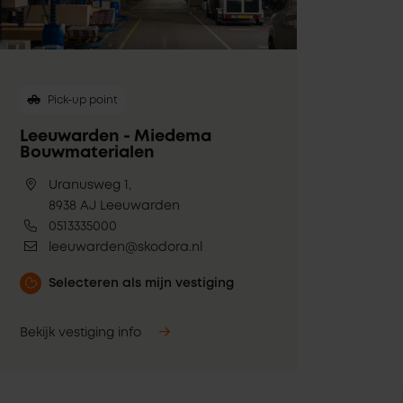
Pick-up point
Leeuwarden - Miedema
Bouwmaterialen
Uranusweg 1,
8938 AJ Leeuwarden
0513335000
leeuwarden@skodora.nl
Selecteren als mijn vestiging
Bekijk vestiging info