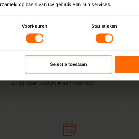
erzameld op basis van uw gebruik van hun services.
Voorkeuren
Statistieken
Wij zijn Skodora. Een gepassioneerd, lokaal familiebedrijf
vakmensen. Echte professionals die weten wat het beste is
Selectie toestaan
Boelenslaan. Combineer dat met de wil om het bestellen v
kozijnen voor bouwprofessionals simpeler te maken. Geef h
En zie daar: Skodora in een notendop.