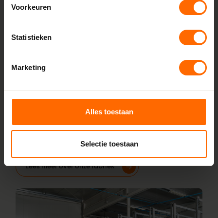
Voorkeuren
Lokaal geproduceerd in onze eigen
Statistieken
fabriek
Bij Skodora bestel je kunststof kozijnen van topkwaliteit,
Marketing
zonder omwegen. We produceren alles zelf in onze
fabrieken in Heerenveen en Meppel, wat zorgt voor scherpe
prijzen en korte productietijden. Jouw kozijnen stel je
samen met onze online configurator en vanaf vijf
Alles toestaan
werkdagen liggen ze klaar bij een van onze vestigingen in
de buurt Harkema. Heb je vragen? Dan staan onze
Selectie toestaan
vakmensen direct voor je klaar.
Lees meer over onze fabriek