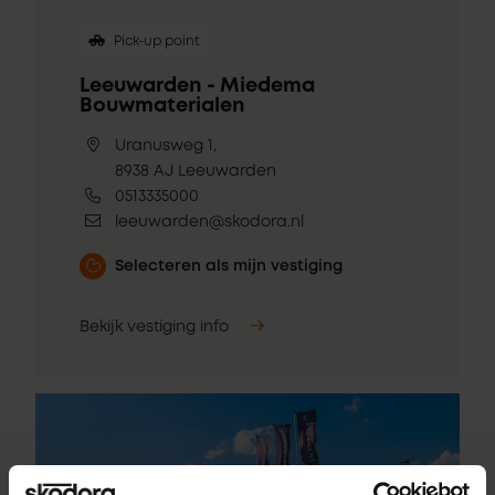
Pick-up point
Leeuwarden - Miedema
Bouwmaterialen
Uranusweg 1,
8938 AJ Leeuwarden
0513335000
leeuwarden@skodora.nl
Selecteren als mijn vestiging
Bekijk vestiging info