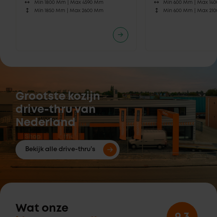
Min 1800 Mm |
Max 4590 Mm
Min 600 Mm |
Max 14
Min 1850 Mm |
Max 2600 Mm
Min 600 Mm |
Max 21
Grootste kozijn
drive-thru van
Nederland
Bekijk alle drive-thru's
Wat onze