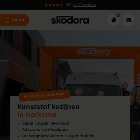
9.3
uit 97 reviews
menu
Nu ook bij jou in de buurt!
Kunststof kozijnen
in Harkema
Vanaf 5 dagen leverbaar
Advies van professionals
Lokaal geproduceerd in eigen fabriek