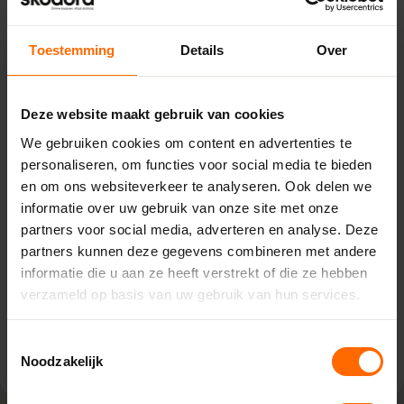
Toestemming
Details
Over
Deze website maakt gebruik van cookies
Pick-up point
We gebruiken cookies om content en advertenties te
Roden – Bouwcenter Concordia
personaliseren, om functies voor social media te bieden
Ceintuurbaan Noord 135,
en om ons websiteverkeer te analyseren. Ook delen we
9301 NT Roden
informatie over uw gebruik van onze site met onze
0513335000
partners voor social media, adverteren en analyse. Deze
roden@skodora.nl
partners kunnen deze gegevens combineren met andere
informatie die u aan ze heeft verstrekt of die ze hebben
Selecteren als mijn vestiging
verzameld op basis van uw gebruik van hun services.
Bekijk vestiging info
Toestemmingsselectie
Noodzakelijk