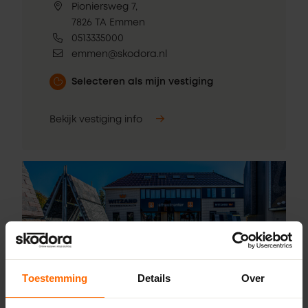
Pioniersweg 7,
7826 TA Emmen
0513335000
emmen@skodora.nl
Selecteren als mijn vestiging
Bekijk vestiging info
Toestemming
Details
Over