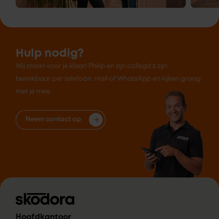
Hulp nodig?
Wij staan voor je klaar! Philip en zijn collega's zijn
bereikbaar per telefoon, mail of WhatsApp en kijken graag
met je mee.
Neem contact op
Hoofdkantoor