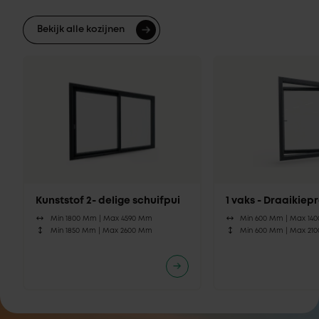
Bekijk alle kozijnen
Kunststof 2- delige schuifpui
1 vaks - Draaikie
Min 1800 Mm |
Max 4590 Mm
Min 600 Mm |
Max 14
Min 1850 Mm |
Max 2600 Mm
Min 600 Mm |
Max 21