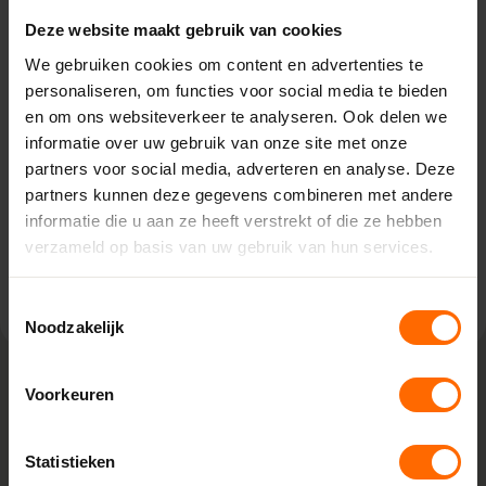
Pick-up point
Deze website maakt gebruik van cookies
Vriezenveen – Witzand
We gebruiken cookies om content en advertenties te
personaliseren, om functies voor social media te bieden
Hammerweg 11,
7671 JE Vriezenveen
en om ons websiteverkeer te analyseren. Ook delen we
0513335000
informatie over uw gebruik van onze site met onze
vriezenveen@skodora.nl
partners voor social media, adverteren en analyse. Deze
partners kunnen deze gegevens combineren met andere
Selecteren als mijn vestiging
informatie die u aan ze heeft verstrekt of die ze hebben
verzameld op basis van uw gebruik van hun services.
Bekijk vestiging info
Toestemmingsselectie
Noodzakelijk
Voorkeuren
Lokaal geproduceerd in onze eigen
fabriek
Statistieken
Bij Skodora bestel je kunststof kozijnen van topkwaliteit,