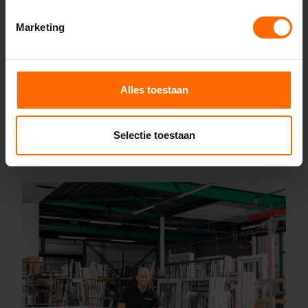
zonder omwegen. We produceren alles zelf in onze
Marketing
fabrieken in Heerenveen en Meppel, wat zorgt voor scherpe
prijzen en korte productietijden. Jouw kozijnen stel je
samen met onze online configurator en vanaf vijf
werkdagen liggen ze klaar bij een van onze vestigingen in
Alles toestaan
de buurt De Krim. Heb je vragen? Dan staan onze
vakmensen direct voor je klaar.
Selectie toestaan
Lees meer over onze fabriek