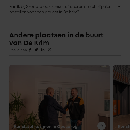
Kan ik bij Skodora ook kunststof deuren en schuifpuien
bestellen voor een project in De Krim?
Andere plaatsen in de buurt
van De Krim
Deel dit op
Kunststof kozijnen in Geesbrug
Kunst