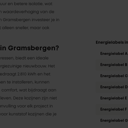
uur en betere isolatie, wat
en waardeverhoging van de
in Gramsbergen investeer je in
et alleen sneller, maar ook
Energielabels 
 in Gramsbergen?
Energielabel A
ressen, biedt een ideale
Energielabel B
rgiezuinige nieuwbouw. Het
edraagt 2.810 kWh en het
Energielabel C
nen te installeren, kunnen
Energielabel D
n comfort, wat bijdraagt aan
ven. Deze kozijnen zijn niet
Energielabel E
vulling voor elk project in
Energielabel F
oor kunststof kozijnen die je
Energielabel G