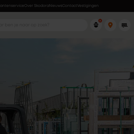
lantenservice
Over Skodora
Lokaal geproduceerd in eigen fabriek
Nieuws
Contact
Vestigingen