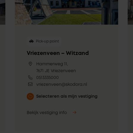
Pick-up point
Vriezenveen – Witzand
Hammerweg 11,
7671 JE Vriezenveen
0513335000
vriezenveen@skodora.nl
Selecteren als mijn vestiging
Bekijk vestiging info