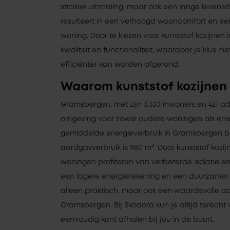
strakke uitstraling, maar ook een lange levensd
resulteert in een verhoogd wooncomfort en e
woning. Door te kiezen voor kunststof kozijnen 
kwaliteit en functionaliteit, waardoor je klus ni
efficiënter kan worden afgerond.
Waarom kunststof kozijnen
Gramsbergen, met zijn 3.330 inwoners en 421 ad
omgeving voor zowel oudere woningen als ene
gemiddelde energieverbruik in Gramsbergen b
aardgasverbruik is 980 m³. Door kunststof kozij
woningen profiteren van verbeterde isolatie e
een lagere energierekening en een duurzamer le
alleen praktisch, maar ook een waardevolle aan
Gramsbergen. Bij Skodora kun je altijd terecht v
eenvoudig kunt afhalen bij jou in de buurt.