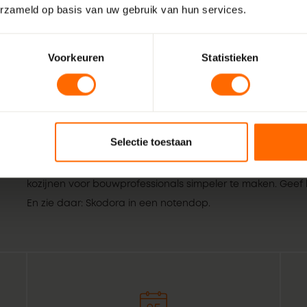
erzameld op basis van uw gebruik van hun services.
Voorkeuren
Statistieken
Wij zijn Skodora. Een gepassioneerd, lokaal familiebedrijf
Selectie toestaan
vakmensen. Echte professionals die weten wat het beste is
Gramsbergen. Combineer dat met de wil om het bestellen
kozijnen voor bouwprofessionals simpeler te maken. Geef h
En zie daar: Skodora in een notendop.