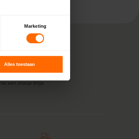
Marketing
, bestaande uit pure
Alles toestaan
 voor jouw klus in
 van kunststof
et een oranje tintje.