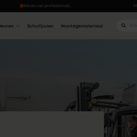
Ophalen wanneer jou dat uitkomt
K
Deuren
Schuifpuien
Montagemateriaal