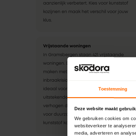
aanzienlijk verbetert. Kies voor kunststof
kozijnen en maak het verschil voor jouw
klus.
Vrijstaande woningen
In Gramsbergen staan 421 vrijstaande
woningen. Deze woningen hebben vaak te
maken met meer weersinvloeden en
inbraakrisico’s. Kunststof kozijnen zijn
Toestemming
ideaal voor deze situaties: ze bieden
uitstekende isolatie tegen weer en wind en
verhogen de veiligheid van jouw klus. Kies
Deze website maakt gebruik
voor duurzaamheid en gemoedsrust met
We gebruiken cookies om cont
kunststof kozijnen.
websiteverkeer te analyseren
media, adverteren en analys