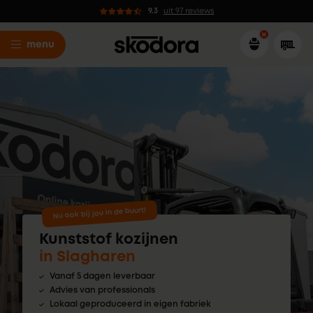
9.3
uit 97 reviews
menu
Nu ook bij jou in de buurt!
Kunststof kozijnen
in Slagharen
Vanaf 5 dagen leverbaar
Advies van professionals
Lokaal geproduceerd in eigen fabriek