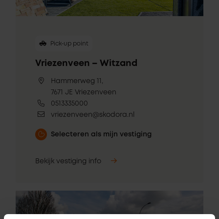
Pick-up point
Vriezenveen – Witzand
Hammerweg 11,
7671 JE Vriezenveen
0513335000
vriezenveen@skodora.nl
Selecteren als mijn vestiging
Bekijk vestiging info