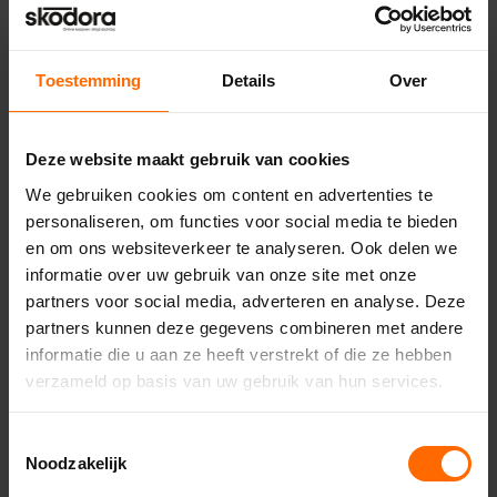
Toestemming
Details
Over
Deze website maakt gebruik van cookies
Pick-up point
We gebruiken cookies om content en advertenties te
personaliseren, om functies voor social media te bieden
Meppel – Bouwcenter Concordia
en om ons websiteverkeer te analyseren. Ook delen we
Pieter Mastebroekweg 28,
informatie over uw gebruik van onze site met onze
7942 JZ Meppel
partners voor social media, adverteren en analyse. Deze
0513335000
partners kunnen deze gegevens combineren met andere
meppel@skodora.nl
informatie die u aan ze heeft verstrekt of die ze hebben
verzameld op basis van uw gebruik van hun services.
Selecteren als mijn vestiging
Toestemmingsselectie
Bekijk vestiging info
Noodzakelijk