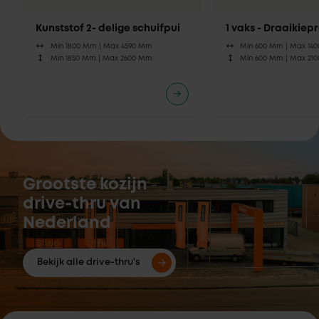
Kunststof 2- delige schuifpui
1 vaks - Draaikie
Min 1800 Mm |
Max 4590 Mm
Min 600 Mm |
Max 14
Min 1850 Mm |
Max 2600 Mm
Min 600 Mm |
Max 21
Grootste kozijn
drive-thru van
Nederland
Bekijk alle drive-thru's