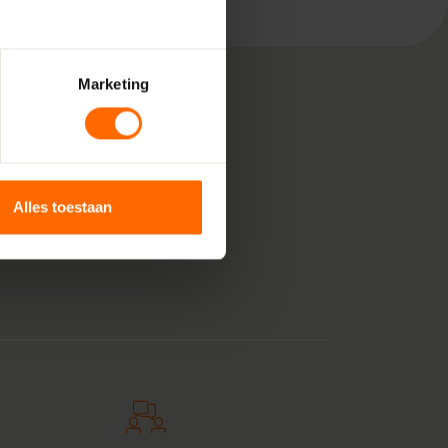
Marketing
, bestaande uit pure
 voor jouw klus in
Alles toestaan
nststof kozijnen
anje tintje. En zie