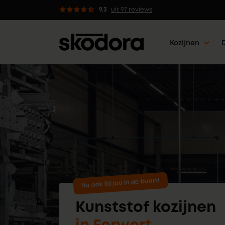
dvies van professionals
9.3
uit 97 reviews
Kozijnen
Nu ook bij jou in de buurt!
Kunststof kozijnen