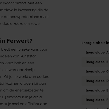
en wooncomfort. Met een
aardevolle investering die de
ar de bouwprofessionals zich
 de ideale keuze om zowel
in Ferwert?
Energielabels i
, biedt een unieke kans voor
Energielabel A
ordelen van kunststof
Energielabel B
van 2.302 kWh en een
 Ferwert aanzienlijk
Energielabel C
en. Of je nu werkt aan oudere
Energielabel D
of kozijnen dragen bij aan
en om de energiekosten te
Energielabel E
ij Skodora kun je altijd
Energielabel F
odat je snel en efficiënt aan