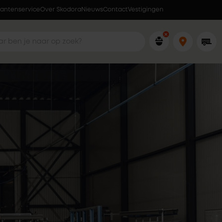
lantenservice
Over Skodora
Lokaal geproduceerd in eigen fabriek
Nieuws
Contact
Vestigingen