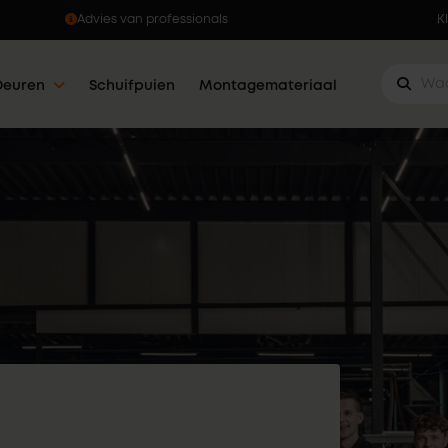
Ophalen wanneer jou dat uitkomt
K
Deuren
Schuifpuien
Montagemateriaal