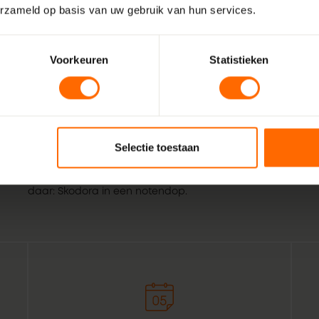
erzameld op basis van uw gebruik van hun services.
Voorkeuren
Statistieken
Wij zijn Skodora. Een gepassioneerd, lokaal familiebedrijf
vakmensen. Echte professionals die weten wat het beste is
Selectie toestaan
Ferwert. Combineer dat met de wil om het bestellen van ku
voor bouwprofessionals simpeler te maken. Geef het een or
daar: Skodora in een notendop.