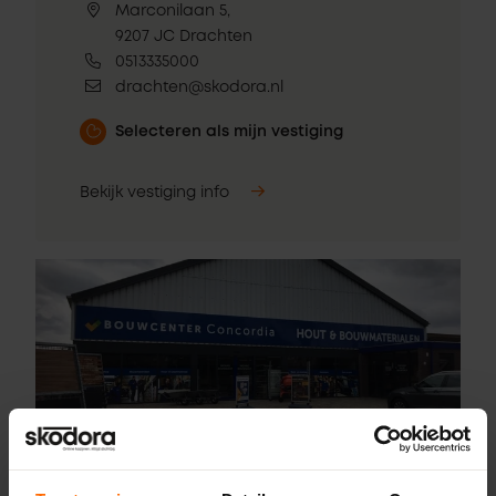
Marconilaan 5,
9207 JC Drachten
0513335000
drachten@skodora.nl
Selecteren als mijn vestiging
Bekijk vestiging info