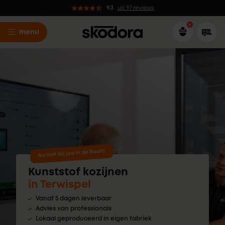
9.3
uit 97 reviews
menu
Nu ook bij jou in de buurt!
Kunststof kozijnen
in Terwispel
Vanaf 5 dagen leverbaar
Advies van professionals
Lokaal geproduceerd in eigen fabriek