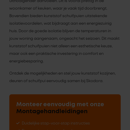
uitnodigender aanvoelen. Dit is vooral prettig in de
woonkamer of keuken, waar je vaak tijd doorbrengt.
Bovendien bieden kunststof schuifpuien uitstekende
isolatievoordelen, wat bijdraagt aan een energiezuinig
huis. Door de goede isolatie blijven de temperaturen in
jouw woning aangenaam, ongeacht het seizoen. Dit maakt
kunststof schuifpuien niet alleen een esthetische keuze,
maar ook een praktische investering in comfort en
energiebesparing.
Ontdek de mogelijkheden en stel jouw kunststof kozijnen,
deuren of schuifpui eenvoudig samen bij Skodora.
Monteer eenvoudig met onze
Montagehandleidingen
Duidelijke stap-voor-stap instructies