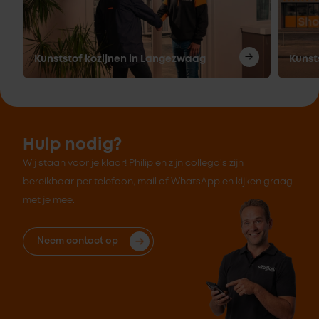
Kunststof kozijnen in Langezwaag
Kunst
Hulp nodig?
Wij staan voor je klaar! Philip en zijn collega's zijn
bereikbaar per telefoon, mail of WhatsApp en kijken graag
met je mee.
Neem contact op