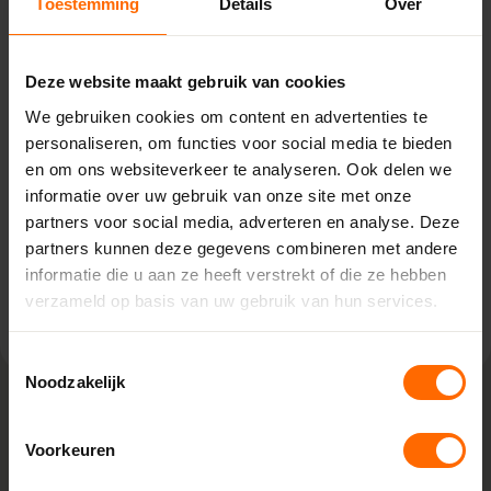
Toestemming
Details
Over
Pick-up point
Oosterwolde – Bouwcenter
Concordia
Deze website maakt gebruik van cookies
Venekoterweg 19,
We gebruiken cookies om content en advertenties te
8431 HG Oosterwolde
personaliseren, om functies voor social media te bieden
0513335000
en om ons websiteverkeer te analyseren. Ook delen we
oosterwolde@skodora.nl
informatie over uw gebruik van onze site met onze
partners voor social media, adverteren en analyse. Deze
Selecteren als mijn vestiging
partners kunnen deze gegevens combineren met andere
informatie die u aan ze heeft verstrekt of die ze hebben
Bekijk vestiging info
verzameld op basis van uw gebruik van hun services.
Toestemmingsselectie
Noodzakelijk
Lokaal geproduceerd in onze eigen
Voorkeuren
fabriek