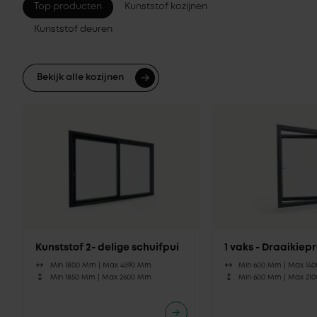
Top producten
Kunststof kozijnen
Kunststof deuren
Bekijk alle kozijnen
Kunststof 2- delige schuifpui
1 vaks - Draaikie
Min 1800 Mm |
Max 4590 Mm
Min 600 Mm |
Max 14
Min 1850 Mm |
Max 2600 Mm
Min 600 Mm |
Max 21