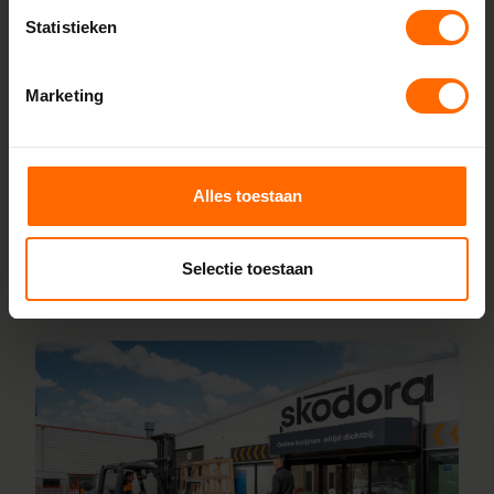
Bij Skodora bestel je kunststof kozijnen rechtstreeks bij de
Statistieken
bron, zonder tussenhandelaren. Met onze fabrieken in
Heerenveen en Meppel garanderen we scherpe prijzen,
Marketing
korte productietijden en topkwaliteit. Wij maken kunststof
kozijnen bestellen simpel en snel. Configureer jouw kozijnen
online en wij leveren ze vanaf vijf werkdagen af bij een van
onze vestigingen in de buurt van Terwispel. Heb je vragen
Alles toestaan
over inmeten of maatwerk? Ons team van vakmensen
staat altijd voor je klaar.
Selectie toestaan
Lees meer over onze fabriek