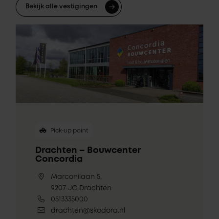
Bekijk alle vestigingen
Pick-up point
Drachten – Bouwcenter
Concordia
Marconilaan 5,
9207 JC Drachten
0513335000
drachten@skodora.nl