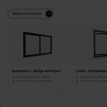
Bekijk alle kozijnen
Kunststof 2- delige schuifpui
1 vaks - Draaikie
Min 1800 Mm |
Max 4590 Mm
Min 600 Mm |
Max 14
Min 1850 Mm |
Max 2600 Mm
Min 600 Mm |
Max 21