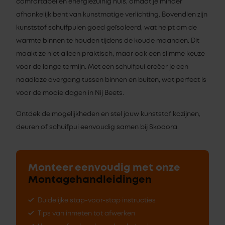
comfortabel en energiezuinig huis, omdat je minder
afhankelijk bent van kunstmatige verlichting. Bovendien zijn
kunststof schuifpuien goed geïsoleerd, wat helpt om de
warmte binnen te houden tijdens de koude maanden. Dit
maakt ze niet alleen praktisch, maar ook een slimme keuze
voor de lange termijn. Met een schuifpui creëer je een
naadloze overgang tussen binnen en buiten, wat perfect is
voor de mooie dagen in Nij Beets.
Ontdek de mogelijkheden en stel jouw kunststof kozijnen,
deuren of schuifpui eenvoudig samen bij Skodora.
Monteer eenvoudig met onze
Montagehandleidingen
Duidelijke stap-voor-stap instructies
Tips van inmeten tot afwerken