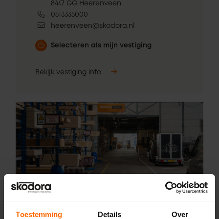
8447 GG Heerenveen
0513335000
heerenveen@skodora.nl
Selecteren als mijn vestiging
Bekijk vestiging info
Pick-up point
Toestemming
Details
Over