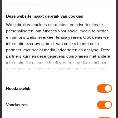
Leeuwarden - Miedema
Bouwmaterialen
Deze website maakt gebruik van cookies
Uranusweg 1,
We gebruiken cookies om content en advertenties te
8938 AJ Leeuwarden
personaliseren, om functies voor social media te bieden
0513335000
en om ons websiteverkeer te analyseren. Ook delen we
leeuwarden@skodora.nl
informatie over uw gebruik van onze site met onze
Selecteren als mijn vestiging
partners voor social media, adverteren en analyse. Deze
partners kunnen deze gegevens combineren met andere
informatie die u aan ze heeft verstrekt of die ze hebben
Bekijk vestiging info
verzameld op basis van uw gebruik van hun services.
Toestemmingsselectie
Noodzakelijk
Lokaal geproduceerd in onze eigen
Voorkeuren
fabriek
Bij Skodora bestel je kunststof kozijnen van topkwaliteit,