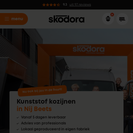
9.3
uit 97 reviews
menu
Nu ook bij jou in de buurt!
Kunststof kozijnen
in Nij Beets
Vanaf 5 dagen leverbaar
Advies van professionals
Lokaal geproduceerd in eigen fabriek