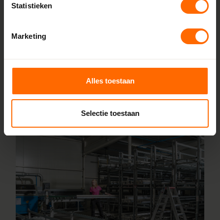
zonder omwegen. We produceren alles zelf in onze
Statistieken
fabrieken in Heerenveen en Meppel, wat zorgt voor scherpe
prijzen en korte productietijden. Jouw kozijnen stel je
Marketing
samen met onze online configurator en vanaf vijf
werkdagen liggen ze klaar bij een van onze vestigingen in
de buurt Nij Beets. Heb je vragen? Dan staan onze
Alles toestaan
vakmensen direct voor je klaar.
Lees meer over onze fabriek
Selectie toestaan