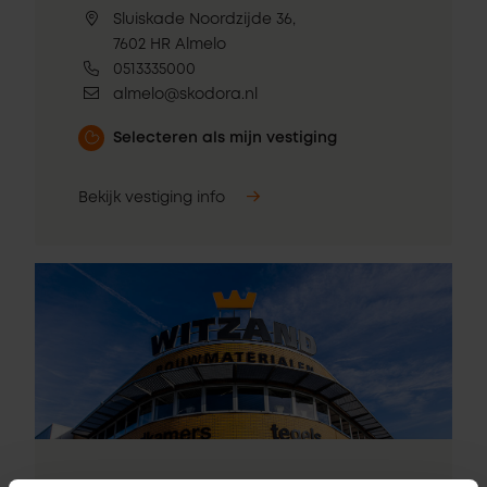
Sluiskade Noordzijde 36,
7602 HR Almelo
0513335000
almelo@skodora.nl
Selecteren als mijn vestiging
Bekijk vestiging info