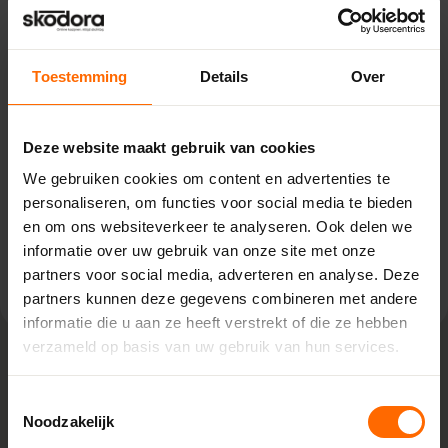
Pick-up point
Eibergen – Witzand
Toestemming
Details
Over
Kiefteweg 2,
7151 HT Eibergen
0513335000
Deze website maakt gebruik van cookies
eibergen@skodora.nl
We gebruiken cookies om content en advertenties te
Selecteren als mijn vestiging
personaliseren, om functies voor social media te bieden
en om ons websiteverkeer te analyseren. Ook delen we
informatie over uw gebruik van onze site met onze
Bekijk vestiging info
partners voor social media, adverteren en analyse. Deze
partners kunnen deze gegevens combineren met andere
informatie die u aan ze heeft verstrekt of die ze hebben
verzameld op basis van uw gebruik van hun services.
Lokaal geproduceerd in onze eigen
Toestemmingsselectie
fabriek
Noodzakelijk
Bij Skodora bestel je kunststof kozijnen rechtstreeks bij de