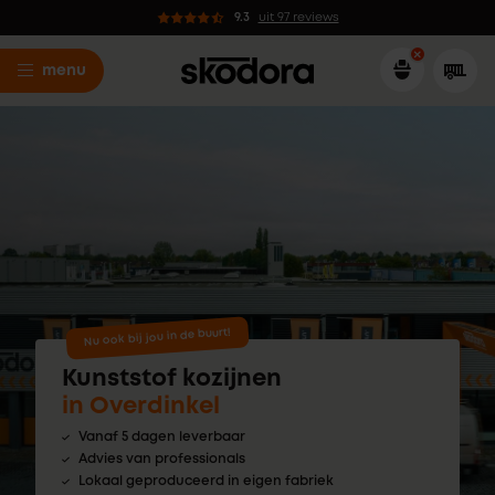
9.3
uit 97 reviews
menu
Nu ook bij jou in de buurt!
Kunststof kozijnen
in Overdinkel
Vanaf 5 dagen leverbaar
Advies van professionals
Lokaal geproduceerd in eigen fabriek