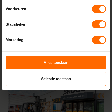
bron, zonder tussenhandelaren. Met onze fabrieken in
Voorkeuren
Heerenveen en Meppel garanderen we scherpe prijzen,
korte productietijden en topkwaliteit. Wij maken kunststof
Statistieken
kozijnen bestellen simpel en snel. Configureer jouw kozijnen
online en wij leveren ze vanaf vijf werkdagen af bij een van
onze vestigingen in de buurt van Overdinkel. Heb je vragen
Marketing
over inmeten of maatwerk? Ons team van vakmensen
staat altijd voor je klaar.
Alles toestaan
Lees meer over onze fabriek
Selectie toestaan