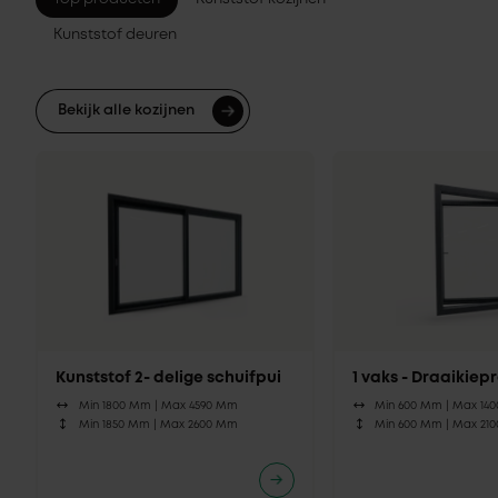
Kunststof deuren
Bekijk alle kozijnen
Kunststof 2- delige schuifpui
1 vaks - Draaikie
Min 1800 Mm |
Max 4590 Mm
Min 600 Mm |
Max 14
Min 1850 Mm |
Max 2600 Mm
Min 600 Mm |
Max 21