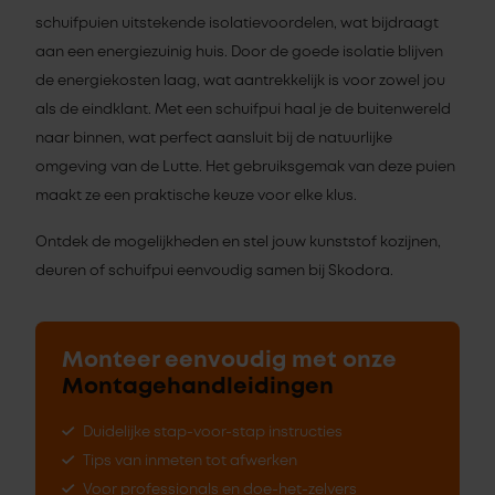
schuifpuien uitstekende isolatievoordelen, wat bijdraagt
aan een energiezuinig huis. Door de goede isolatie blijven
de energiekosten laag, wat aantrekkelijk is voor zowel jou
als de eindklant. Met een schuifpui haal je de buitenwereld
naar binnen, wat perfect aansluit bij de natuurlijke
omgeving van de Lutte. Het gebruiksgemak van deze puien
maakt ze een praktische keuze voor elke klus.
Ontdek de mogelijkheden en stel jouw kunststof kozijnen,
deuren of schuifpui eenvoudig samen bij Skodora.
Monteer eenvoudig met onze
Montagehandleidingen
Duidelijke stap-voor-stap instructies
Tips van inmeten tot afwerken
Voor professionals en doe-het-zelvers