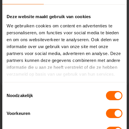
Vriezenveen – Witzand
Deze website maakt gebruik van cookies
Hammerweg 11,
7671 JE Vriezenveen
We gebruiken cookies om content en advertenties te
0513335000
personaliseren, om functies voor social media te bieden
vriezenveen@skodora.nl
en om ons websiteverkeer te analyseren. Ook delen we
informatie over uw gebruik van onze site met onze
Selecteren als mijn vestiging
partners voor social media, adverteren en analyse. Deze
partners kunnen deze gegevens combineren met andere
Bekijk vestiging info
informatie die u aan ze heeft verstrekt of die ze hebben
verzameld op basis van uw gebruik van hun services.
Toestemmingsselectie
Noodzakelijk
Lokaal geproduceerd in onze eigen
fabriek
Voorkeuren
Bij Skodora bestel je kunststof kozijnen van topkwaliteit,
zonder omwegen. We produceren alles zelf in onze