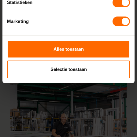
Statistieken
fabrieken in Heerenveen en Meppel, wat zorgt voor scherpe
prijzen en korte productietijden. Jouw kozijnen stel je
Marketing
samen met onze online configurator en vanaf vijf
werkdagen liggen ze klaar bij een van onze vestigingen in
de buurt de Lutte. Heb je vragen? Dan staan onze
vakmensen direct voor je klaar.
Alles toestaan
Lees meer over onze fabriek
Selectie toestaan