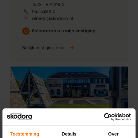
7602 HR Almelo
0513335000
almelo@skodora.nl
Selecteren als mijn vestiging
Bekijk vestiging info
Toestemming
Details
Over
Pick-up point