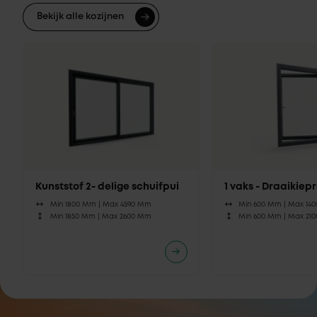
Bekijk alle kozijnen
Kunststof 2- delige schuifpui
1 vaks - Draaikie
Min 1800 Mm |
Max 4590 Mm
Min 600 Mm |
Max 14
Min 1850 Mm |
Max 2600 Mm
Min 600 Mm |
Max 21