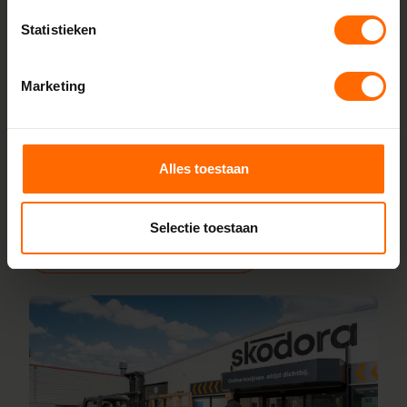
Bij Skodora bestel je kunststof kozijnen rechtstreeks bij de
Statistieken
bron, zonder tussenhandelaren. Met onze fabrieken in
Heerenveen en Meppel garanderen we scherpe prijzen,
Marketing
korte productietijden en topkwaliteit. Wij maken kunststof
kozijnen bestellen simpel en snel. Configureer jouw kozijnen
online en wij leveren ze vanaf vijf werkdagen af bij een van
onze vestigingen in de buurt van Denekamp. Heb je vragen
Alles toestaan
over inmeten of maatwerk? Ons team van vakmensen
staat altijd voor je klaar.
Selectie toestaan
Lees meer over onze fabriek