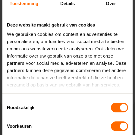
Toestemming
Details
Over
Pick-up point
Vriezenveen – Witzand
Deze website maakt gebruik van cookies
We gebruiken cookies om content en advertenties te
Hammerweg 11,
personaliseren, om functies voor social media te bieden
7671 JE Vriezenveen
en om ons websiteverkeer te analyseren. Ook delen we
0513335000
informatie over uw gebruik van onze site met onze
vriezenveen@skodora.nl
partners voor social media, adverteren en analyse. Deze
Selecteren als mijn vestiging
partners kunnen deze gegevens combineren met andere
informatie die u aan ze heeft verstrekt of die ze hebben
Bekijk vestiging info
verzameld op basis van uw gebruik van hun services.
Toestemmingsselectie
Noodzakelijk
Voorkeuren
Lokaal geproduceerd in onze eigen
fabriek