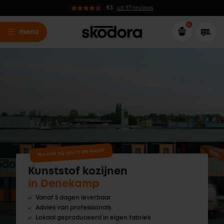
9.3
uit 97 reviews
menu
Nu ook bij jou in de buurt!
Kunststof kozijnen
in Denekamp
Vanaf 5 dagen leverbaar
Advies van professionals
Lokaal geproduceerd in eigen fabriek