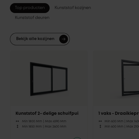
Top producten
Kunststof kozijnen
Kunststof deuren
Bekijk alle kozijnen
Kunststof 2- delige schuifpui
1 vaks - Draaikie
Min 1800 Mm |
Max 4590 Mm
Min 600 Mm |
Max 14
Min 1850 Mm |
Max 2600 Mm
Min 600 Mm |
Max 21