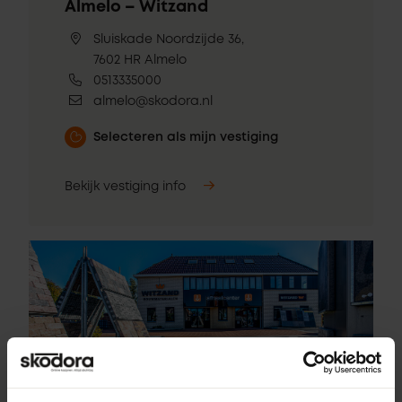
Almelo – Witzand
Sluiskade Noordzijde 36,
7602 HR Almelo
0513335000
almelo@skodora.nl
Selecteren als mijn vestiging
Bekijk vestiging info