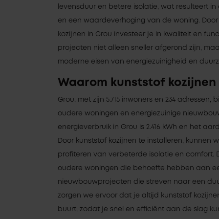
levensduur en betere isolatie, wat resulteert
en een waardeverhoging van de woning. Door t
kozijnen in Grou investeer je in kwaliteit en fun
projecten niet alleen sneller afgerond zijn, m
moderne eisen van energiezuinigheid en duur
Waarom kunststof kozijnen 
Grou, met zijn 5.715 inwoners en 234 adressen, 
oudere woningen en energiezuinige nieuwbou
energieverbruik in Grou is 2.416 kWh en het aa
Door kunststof kozijnen te installeren, kunnen 
profiteren van verbeterde isolatie en comfort. D
oudere woningen die behoefte hebben aan ee
nieuwbouwprojecten die streven naar een duu
zorgen we ervoor dat je altijd kunststof kozijne
buurt, zodat je snel en efficiënt aan de slag ku