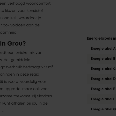
 in een verhoogd wooncomfort
e kiezen voor kunststof
ctionaliteit, waardoor je
aar ook voldoen aan de
zaamheid.
Energielabels i
in Grou?
Energielabel A
biedt een unieke mix van
Energielabel B
w. Het gemiddeld
rdgasverbruik bedraagt 937 m³.
Energielabel C
woningen in deze regio
Energielabel D
it is vooral voordelig voor
n upgrade, maar ook voor
Energielabel E
rzame toekomst. Bij Skodora
Energielabel F
n kunt afhalen bij jou in de
Energielabel G
nt.