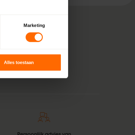
Marketing
, bestaande uit pure
 voor jouw klus in
tstof kozijnen voor
Alles toestaan
tintje. En zie daar:
Persoonlijk advies van