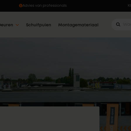
Ophalen wanneer jou dat uitkomt
K
Deuren
Schuifpuien
Montagemateriaal