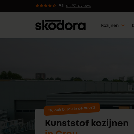
Advies van professionals
9.3
uit 97 reviews
Kozijnen
Nu ook bij jou in de buurt!
Kunststof kozijnen