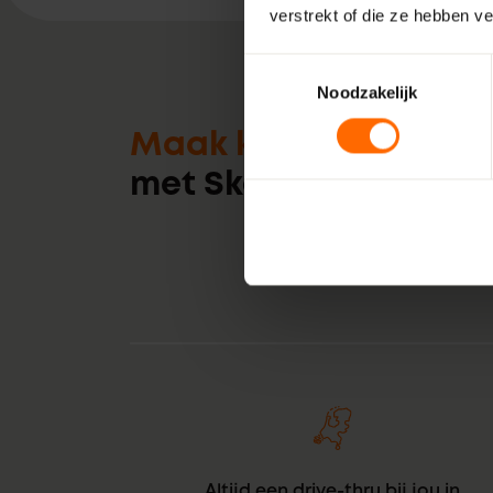
verstrekt of die ze hebben v
Toestemmingsselectie
Noodzakelijk
Maak kennis
met Skodora
Altijd een drive-thru bij jou in