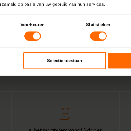
erzameld op basis van uw gebruik van hun services.
Voorkeuren
Statistieken
Wij zijn Skodora. Een gepassioneerd, lokaal familiebedrijf
vakmensen. Echte professionals die weten wat het beste is
Grou. Combineer dat met de wil om het bestellen van kuns
Selectie toestaan
bouwprofessionals simpeler te maken. Geef het een oranje 
Skodora in een notendop.
Al het maatwerk vanaf 5 dagen