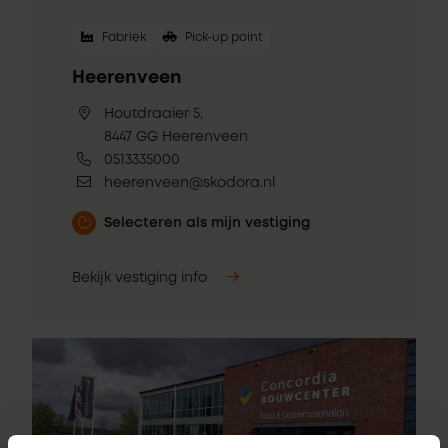
Fabriek
Pick-up point
Heerenveen
Houtdraaier 5,
8447 GG Heerenveen
0513335000
heerenveen@skodora.nl
Selecteren als mijn vestiging
Bekijk vestiging info