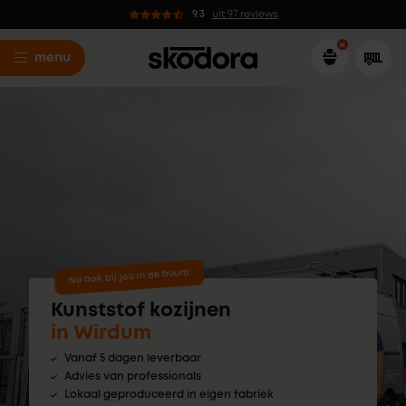
9.3
uit 97 reviews
menu
Nu ook bij jou in de buurt!
Kunststof kozijnen
in Wirdum
Vanaf 5 dagen leverbaar
Advies van professionals
Lokaal geproduceerd in eigen fabriek