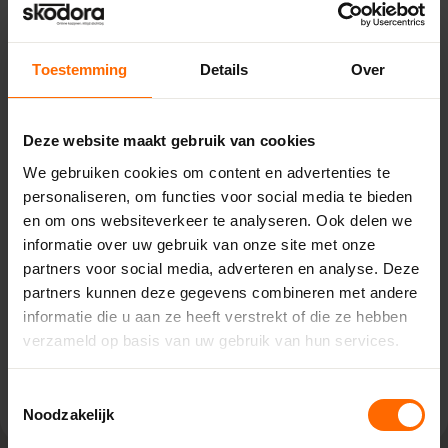
Toestemming
Details
Over
Pick-up point
Deze website maakt gebruik van cookies
Drachten – Bouwcenter
Concordia
We gebruiken cookies om content en advertenties te
personaliseren, om functies voor social media te bieden
Marconilaan 5,
en om ons websiteverkeer te analyseren. Ook delen we
9207 JC Drachten
informatie over uw gebruik van onze site met onze
0513335000
partners voor social media, adverteren en analyse. Deze
drachten@skodora.nl
partners kunnen deze gegevens combineren met andere
Selecteren als mijn vestiging
informatie die u aan ze heeft verstrekt of die ze hebben
verzameld op basis van uw gebruik van hun services.
Bekijk vestiging info
Toestemmingsselectie
Noodzakelijk