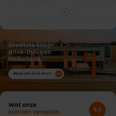
Grootste kozijn
drive-thru van
Nederland
Bekijk alle drive-thru's
Wat onze
9.3
klanten vertellen