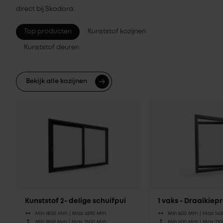
direct bij Skodora.
Top producten
Kunststof kozijnen
Kunststof deuren
Bekijk alle kozijnen
Kunststof 2- delige schuifpui
1 vaks - Draaikie
Min 1800 Mm |
Max 4590 Mm
Min 600 Mm |
Max 14
Min 1850 Mm |
Max 2600 Mm
Min 600 Mm |
Max 21