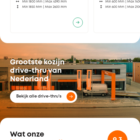
Min 1800 Mm |
Max 4590 Mm
Min 600 Mm |
Max 14
Min 1850 Mm |
Max 2600 Mm
Min 600 Mm |
Max 21
Grootste kozijn
drive-thru van
Nederland
Bekijk alle drive-thru's
Wat onze