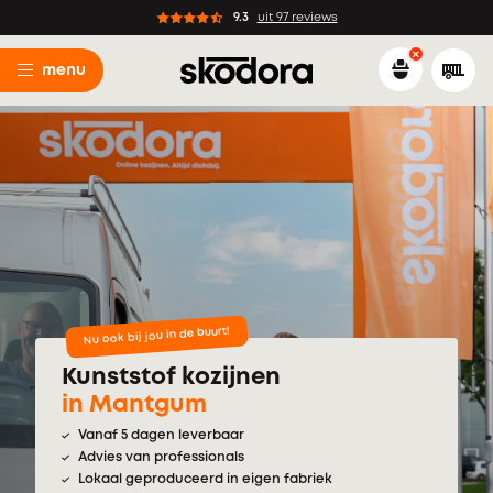
9.3
uit 97 reviews
menu
Nu ook bij jou in de buurt!
Kunststof kozijnen
in Mantgum
Vanaf 5 dagen leverbaar
Advies van professionals
Lokaal geproduceerd in eigen fabriek