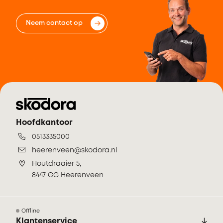
Neem contact op
Hoofdkantoor
0513335000
heerenveen@skodora.nl
Houtdraaier 5,
8447 GG Heerenveen
Offline
Klantenservice