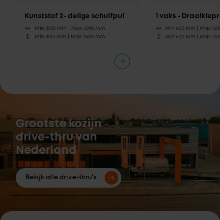
Kunststof 2- delige schuifpui
1 vaks - Draaikie
Min 1800 Mm |
Max 4590 Mm
Min 600 Mm |
Max 14
Min 1850 Mm |
Max 2600 Mm
Min 600 Mm |
Max 21
Grootste kozijn
drive-thru van
Nederland
Bekijk alle drive-thru's