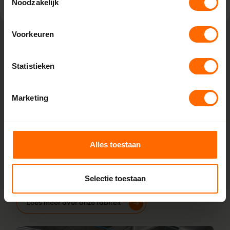
Noodzakelijk
Voorkeuren
Lokaal geproduceerd in onze eigen
Statistieken
fabriek
Bij Skodora bestel je kunststof kozijnen van topkwaliteit,
Marketing
zonder omwegen. We produceren alles zelf in onze
fabrieken in Heerenveen en Meppel, wat zorgt voor scherpe
prijzen en korte productietijden. Jouw kozijnen stel je
samen met onze online configurator en vanaf vijf
Alles toestaan
werkdagen liggen ze klaar bij een van onze vestigingen in
de buurt Leeuwarden. Heb je vragen? Dan staan onze
Selectie toestaan
vakmensen direct voor je klaar.
Lees meer over onze fabriek