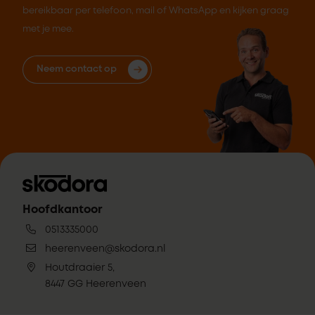
bereikbaar per telefoon, mail of WhatsApp en kijken graag
met je mee.
Neem contact op
Hoofdkantoor
0513335000
heerenveen@skodora.nl
Houtdraaier 5,
8447 GG Heerenveen