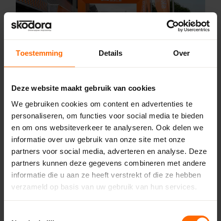
Toestemming
Details
Over
Deze website maakt gebruik van cookies
Fabriek
Pick-up point
We gebruiken cookies om content en advertenties te
Heerenveen
personaliseren, om functies voor social media te bieden
en om ons websiteverkeer te analyseren. Ook delen we
Houtdraaier 5,
8447 GG Heerenveen
informatie over uw gebruik van onze site met onze
0513335000
partners voor social media, adverteren en analyse. Deze
heerenveen@skodora.nl
partners kunnen deze gegevens combineren met andere
informatie die u aan ze heeft verstrekt of die ze hebben
Selecteren als mijn vestiging
verzameld op basis van uw gebruik van hun services.
Bekijk vestiging info
Toestemmingsselectie