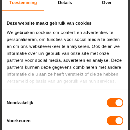
Toestemming
Details
Over
Fabriek
Pick-up point
Deze website maakt gebruik van cookies
Heerenveen
We gebruiken cookies om content en advertenties te
personaliseren, om functies voor social media te bieden
Houtdraaier 5,
8447 GG Heerenveen
en om ons websiteverkeer te analyseren. Ook delen we
0513335000
informatie over uw gebruik van onze site met onze
heerenveen@skodora.nl
partners voor social media, adverteren en analyse. Deze
partners kunnen deze gegevens combineren met andere
Selecteren als mijn vestiging
informatie die u aan ze heeft verstrekt of die ze hebben
verzameld op basis van uw gebruik van hun services.
Bekijk vestiging info
Toestemmingsselectie
Noodzakelijk
Voorkeuren
Lokaal geproduceerd in onze eigen