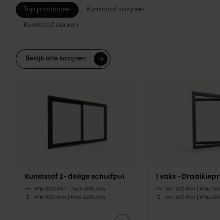
Top producten
Kunststof kozijnen
Kunststof deuren
Bekijk alle kozijnen
Kunststof 2- delige schuifpui
1 vaks - Draaikie
Min 1800 Mm |
Max 4590 Mm
Min 600 Mm |
Max 14
Min 1850 Mm |
Max 2600 Mm
Min 600 Mm |
Max 21