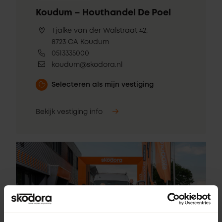
Koudum – Houthandel De Poel
Tjalke van der Walstraat 42,
8723 CA Koudum
0513335000
koudum@skodora.nl
Selecteren als mijn vestiging
Bekijk vestiging info