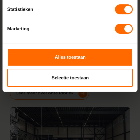
fabriek
Statistieken
Skodora maakt kunststof kozijnen bestellen eenvoudig.
Doordat we alles zelf produceren in onze fabrieken in
Marketing
Heerenveen en Meppel, houden we de lijnen kort en de
prijzen scherp. Je bestelt rechtstreeks bij de bron, zonder
tussenhandel. Configureer jouw kozijnen online en wij
leveren ze vanaf 5 werkdagen af bij een van onze
Alles toestaan
vestigingen in de buurt van Tzum. Heb je hulp nodig bij
inmeten of specifieke wensen? Ons team staat voor je
Selectie toestaan
klaar.
Lees meer over onze fabriek