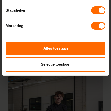
bron, zonder tussenhandelaren. Met onze fabrieken in
Statistieken
Heerenveen en Meppel garanderen we scherpe prijzen,
korte productietijden en topkwaliteit. Wij maken kunststof
kozijnen bestellen simpel en snel. Configureer jouw kozijnen
Marketing
online en wij leveren ze vanaf vijf werkdagen af bij een van
onze vestigingen in de buurt van Witmarsum. Heb je vragen
over inmeten of maatwerk? Ons team van vakmensen
Alles toestaan
staat altijd voor je klaar.
Lees meer over onze fabriek
Selectie toestaan