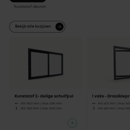
Kunststof deuren
Bekijk alle kozijnen
Kunststof 2- delige schuifpui
1 vaks - Draaikie
Min 1800 Mm |
Max 4590 Mm
Min 600 Mm |
Max 14
Min 1850 Mm |
Max 2600 Mm
Min 600 Mm |
Max 21