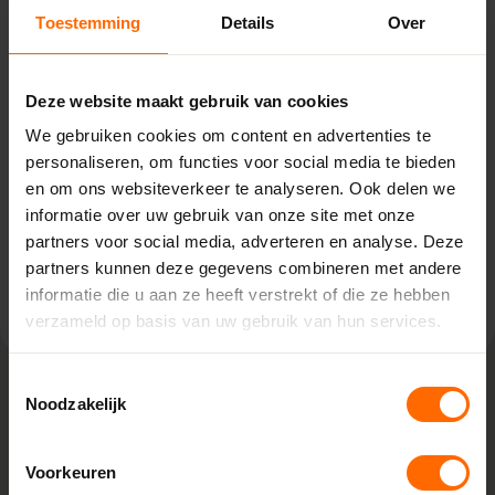
Fabriek
Pick-up point
Toestemming
Details
Over
Heerenveen
Houtdraaier 5,
Deze website maakt gebruik van cookies
8447 GG Heerenveen
We gebruiken cookies om content en advertenties te
0513335000
personaliseren, om functies voor social media te bieden
heerenveen@skodora.nl
en om ons websiteverkeer te analyseren. Ook delen we
Selecteren als mijn vestiging
informatie over uw gebruik van onze site met onze
partners voor social media, adverteren en analyse. Deze
partners kunnen deze gegevens combineren met andere
Bekijk vestiging info
informatie die u aan ze heeft verstrekt of die ze hebben
verzameld op basis van uw gebruik van hun services.
Toestemmingsselectie
Noodzakelijk
Lokaal geproduceerd in onze eigen
fabriek
Voorkeuren
Bij Skodora bestel je kunststof kozijnen rechtstreeks bij de