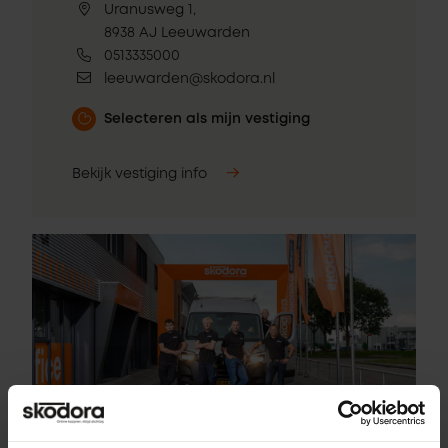
Uranusweg 1,
8938 AJ Leeuwarden
0513335000
leeuwarden@skodora.nl
Selecteren als mijn vestiging
Bekijk vestiging info